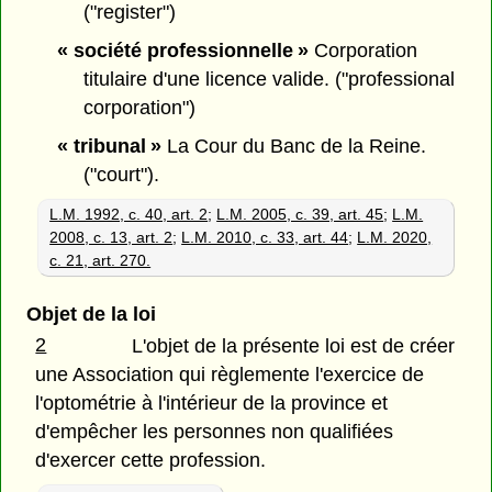
("register")
« société professionnelle »
Corporation
titulaire d'une licence valide. ("professional
corporation")
« tribunal »
La Cour du Banc de la Reine.
("court").
L.M. 1992, c. 40, art. 2
;
L.M. 2005, c. 39, art. 45
;
L.M.
2008, c. 13, art. 2
;
L.M. 2010, c. 33, art. 44
;
L.M. 2020,
c. 21, art. 270.
Objet de la loi
2
L'objet de la présente loi est de créer
une Association qui règlemente l'exercice de
l'optométrie à l'intérieur de la province et
d'empêcher les personnes non qualifiées
d'exercer cette profession.