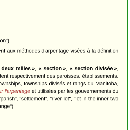
on")
ent aux méthodes d'arpentage visées à la définition
 deux milles »
,
« section »
,
« section divisée »
,
dent respectivement des paroisses, établissements,
, townships, townships divisés et rangs du Manitoba,
ur l'arpentage
et utilisées par les gouvernements du
h", "settlement", "river lot", "lot in the inner two
range")