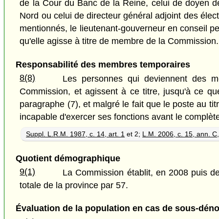
de la Cour du Banc de la Reine, celui de doyen de 
Nord ou celui de directeur général adjoint des élect
mentionnés, le lieutenant-gouverneur en conseil p
qu'elle agisse à titre de membre de la Commission.
Responsabilité des membres temporaires
8(8)
Les personnes qui deviennent des m
Commission, et agissent à ce titre, jusqu'à ce qu
paragraphe (7), et malgré le fait que le poste au t
incapable d'exercer ses fonctions avant le complèt
Suppl. L.R.M. 1987, c. 14, art. 1
et 2;
L.M. 2006, c. 15, ann. C,
Quotient démographique
9(1)
La Commission établit, en 2008 puis de 
totale de la province par 57.
Évaluation de la population en cas de sous-dé