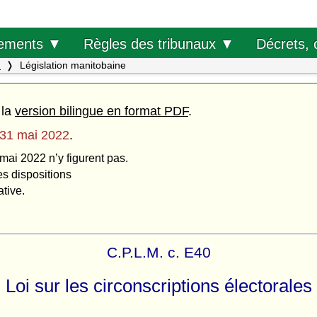
Décrets, 
ements ▼
Règles des tribunaux ▼
.
Législation manitobaine
 la
version bilingue en format PDF
.
31 mai 2022
.
 mai 2022 n’y figurent pas.
es dispositions
ative.
C.P.L.M. c. E40
Loi sur les circonscriptions électorales