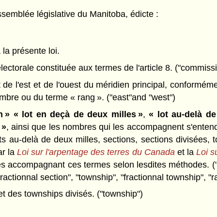
semblée législative du Manitoba, édicte :
 la présente loi.
ectorale constituée aux termes de l'article 8. ("commissi
de l'est et de l'ouest du méridien principal, conformém
mbre ou du terme « rang ». ("east"and "west")
n »
« lot en deçà de deux milles »
,
« lot au-delà de
 »
, ainsi que les nombres qui les accompagnent s'enten
lots au-delà de deux milles, sections, sections divisées
ar la
Loi sur l'arpentage des terres du Canada
et la
Loi s
accompagnant ces termes selon lesdites méthodes. ("paris
"fractionnal section", "township", "fractionnal township", "
 des townships divisés. ("township")