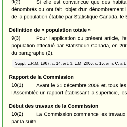
9(2)
Si elle est convaincue que des habitan
dénombrés ou ont fait l'objet d'un dénombrement 
de la population établie par Statistique Canada, le
Définition de « population totale »
9(3)
Pour l'application du présent article, l
population effectué par Statistique Canada, en 20
du paragraphe (2).
Suppl. L.R.M. 1987, c. 14, art. 3
;
L.M. 2006, c. 15, ann. C, art.
Rapport de la Commission
10(1)
Avant le 31 décembre 2008 et, tous les 
l'Assemblée un rapport établissant la superficie, les
Début des travaux de la Commission
10(2)
La Commission commence les travaux pré
par la suite.