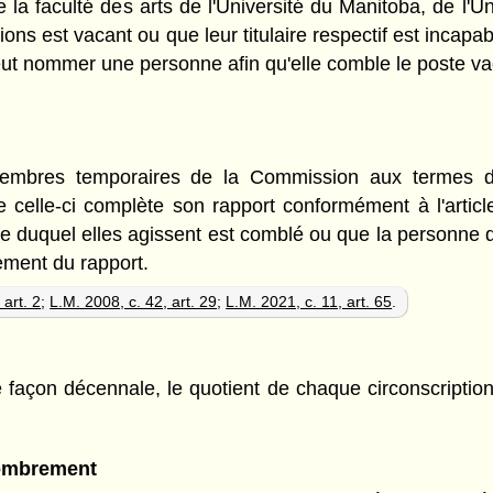
la faculté des arts de l'Université du Manitoba, de l'U
ions est vacant ou que leur titulaire respectif est incapa
eut nommer une personne afin qu'elle comble le poste v
embres temporaires de la Commission aux termes d
e celle-ci complète son rapport conformément à l'arti
itre duquel elles agissent est comblé ou que la personne
ement du rapport.
 art. 2
;
L.M. 2008, c. 42, art. 29
;
L.M. 2021, c. 11, art. 65
.
façon décennale, le quotient de chaque circonscription 
nombrement