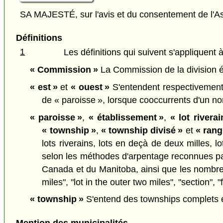
SA MAJESTÉ, sur l'avis et du consentement de l'As
Définitions
1
Les définitions qui suivent s'appliquent à
« Commission »
La Commission de la division él
« est »
et
« ouest »
S'entendent respectivement 
de « paroisse », lorsque cooccurrents d'un no
« paroisse »
,
« établissement »
,
« lot riverai
« township »
,
« township divisé »
et
« rang
lots riverains, lots en deçà de deux milles, 
selon les méthodes d'arpentage reconnues p
Canada et du Manitoba, ainsi que les nombres 
miles", "lot in the outer two miles", "section", 
« township »
S'entend des townships complets et
Mention des municipalités