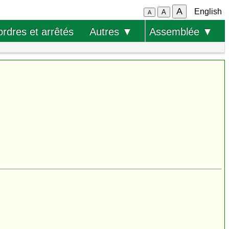
A
English
A
A
ordres et arrêtés
Autres ▼
Assemblée ▼