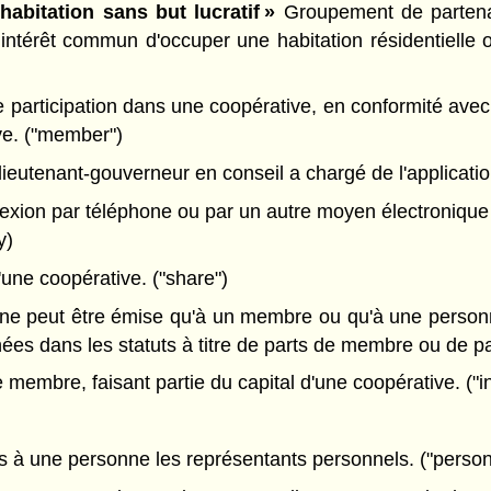
bitation sans but lucratif »
Groupement de partenai
térêt commun d'occuper une habitation résidentielle offe
articipation dans une coopérative, en conformité avec le
ve. ("member")
eutenant-gouverneur en conseil a chargé de l'application 
ion par téléphone ou par un autre moyen électronique 
y)
ne coopérative. ("share")
 ne peut être émise qu'à un membre ou qu'à une perso
nées dans les statuts à titre de parts de membre ou de p
e membre, faisant partie du capital d'une coopérative. ("
lés à une personne les représentants personnels. ("person