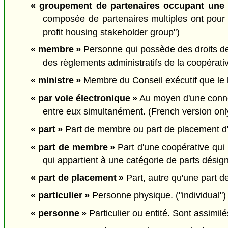
« groupement de partenaires occupant une ha
composée de partenaires multiples ont pour in
profit housing stakeholder group")
« membre »
Personne qui possède des droits de p
des règlements administratifs de la coopérati
« ministre »
Membre du Conseil exécutif que le li
« par voie électronique »
Au moyen d'une connex
entre eux simultanément. (French version onl
« part »
Part de membre ou part de placement d'u
« part de membre »
Part d'une coopérative qui
qui appartient à une catégorie de parts désig
« part de placement »
Part, autre qu'une part d
« particulier »
Personne physique. ("individual")
« personne »
Particulier ou entité. Sont assimi