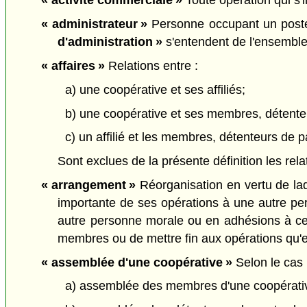
« activité commerciale »
Toute opération qui s'i
« administrateur »
Personne occupant un poste 
d'administration »
s'entendent de l'ensemble 
« affaires »
Relations entre :
a) une coopérative et ses affiliés;
b) une coopérative et ses membres, détenteu
c) un affilié et les membres, détenteurs de p
Sont exclues de la présente définition les rel
« arrangement »
Réorganisation en vertu de laq
importante de ses opérations à une autre per
autre personne morale ou en adhésions à celle
membres ou de mettre fin aux opérations qu'el
« assemblée d'une coopérative »
Selon le cas 
a) assemblée des membres d'une coopérati