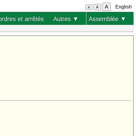
A
English
A
A
ordres et arrêtés
Autres ▼
Assemblée ▼