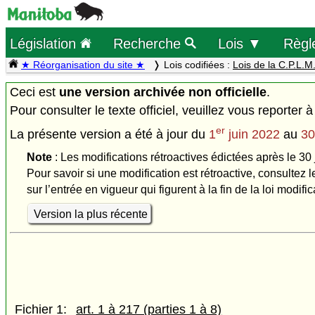
Législation
Recherche
Lois ▼
Règl
★ Réorganisation du site ★
Lois codifiées :
Lois de la C.P.L.M
Ceci est
une version archivée non officielle
.
Pour consulter le texte officiel, veuillez vous reporter à
er
La présente version a été à jour du
1
juin 2022
au
30
Note
: Les modifications rétroactives édictées après le 30 
Pour savoir si une modification est rétroactive, consultez l
sur l’entrée en vigueur qui figurent à la fin de la loi modific
Version la plus récente
Fichier 1:
art. 1 à 217 (parties 1 à 8)