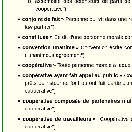
b) assemblée des détenteurs de parts de 
cooperative")
« conjoint de fait »
Personne qui vit dans une r
law partner")
« constituée »
Se dit d'une personne morale cons
« convention unanime »
Convention écrite con
("unanimous agreement")
« coopérative »
Toute personne morale à laquelle
« coopérative ayant fait appel au public »
Coo
prêts de ristourne, font ou ont fait partie d
cooperative")
« coopérative composée de partenaires mult
cooperative")
« coopérative de travailleurs »
Coopérative 
cooperative")