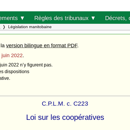
Décrets, 
ements ▼
Règles des tribunaux ▼
.
Législation manitobaine
 la
version bilingue en format PDF
.
 juin 2022
.
juin 2022 n’y figurent pas.
es dispositions
ative.
C.P.L.M. c. C223
Loi sur les coopératives