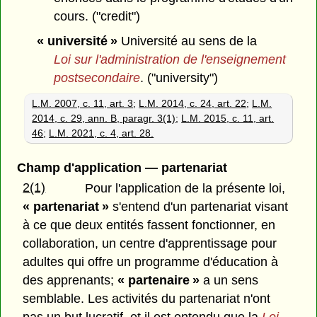
cours. ("credit")
« université »
Université au sens de la
Loi sur l'administration de l'enseignement
postsecondaire
. ("university")
L.M. 2007, c. 11, art. 3
;
L.M. 2014, c. 24, art. 22
;
L.M.
2014, c. 29, ann. B, paragr. 3(1)
;
L.M. 2015, c. 11, art.
46
;
L.M. 2021, c. 4, art. 28.
Champ d'application — partenariat
2(1)
Pour l'application de la présente loi,
« partenariat »
s'entend d'un partenariat visant
à ce que deux entités fassent fonctionner, en
collaboration, un centre d'apprentissage pour
adultes qui offre un programme d'éducation à
des apprenants;
« partenaire »
a un sens
semblable. Les activités du partenariat n'ont