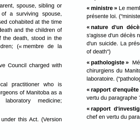
rent, spouse, sibling or
« ministre »
Le membr
of a surviving spouse,
présente loi.
("ministe
sed cohabited at the time
« nature d'un décè
death and the children of
s'agisse d'un décès n
 the death, stood in the
d'un suicide. La pré
ldren;
(« membre de la
of death")
« pathologiste »
Méd
e Council charged with
chirurgiens du Manit
laboratoire.
("patholog
al practitioner who is
« rapport d'enquête
urgeons of Manitoba as a
vertu du paragraphe 
 laboratory medicine;
« rapport d'investig
chef en vertu du par
under this Act. (Version