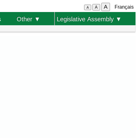
A
Français
A
A
s
Other ▼
Legislative Assembly ▼