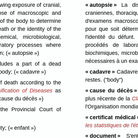
wing exposure of cranial,
« autopsie »
La dis
pose of macroscopic and
craniennes, thoraciq
of the body to determine
d'examens macroscop
th or the identity of the
pour que soit déterm
mical, microbiological,
l'identité du défunt
boratory processes where
procédés de labora
on;
(« autopsie »)
biochimiques, microb
nécessaires à un ex
udes a part of a dead
 body;
(« cadavre »)
« cadavre »
Cadavre 
restes.
("body")
 death according to the
sification of Diseases
as
« cause du décès »
cause du décès »)
plus récente de la
Cl
l'Organisation mondia
e Provincial Court of
« certificat médical 
les statistiques de l'ét
ity;
(« enfant »)
« document »
S'ent