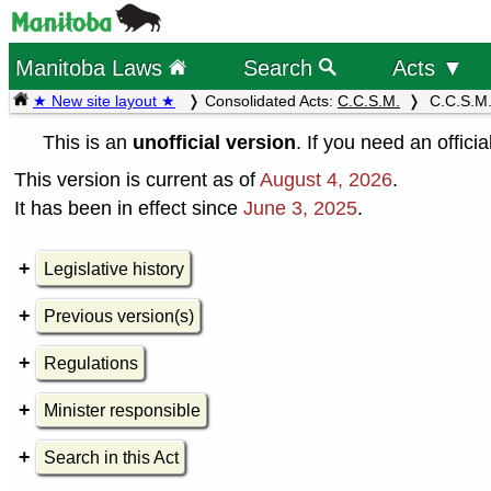
Manitoba Laws
Search
Acts ▼
★ New site layout ★
Consolidated Acts:
C.C.S.M.
C.C.S.M.
This is an
unofficial version
. If you need an offici
This version is current as of
August 4, 2026
.
It has been in effect since
June 3, 2025
.
Legislative history
Previous version(s)
Regulations
Minister responsible
Search in this Act