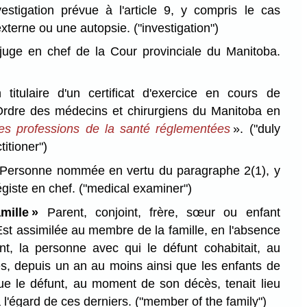
estigation prévue à l'article 9, y compris le cas
xterne ou une autopsie.
("investigation")
juge en chef de la Cour provinciale du Manitoba.
titulaire d'un certificat d'exercice en cours de
 l'Ordre des médecins et chirurgiens du Manitoba en
les professions de la santé réglementées
».
("duly
titioner")
Personne nommée en vertu du paragraphe 2(1), y
égiste en chef.
("medical examiner")
ille »
Parent, conjoint, frère, sœur ou enfant
Est assimilée au membre de la famille, en l'absence
ant, la personne avec qui le défunt cohabitait, au
, depuis un an au moins ainsi que les enfants de
ue le défunt, au moment de son décès, tenait lieu
 l'égard de ces derniers.
("member of the family")