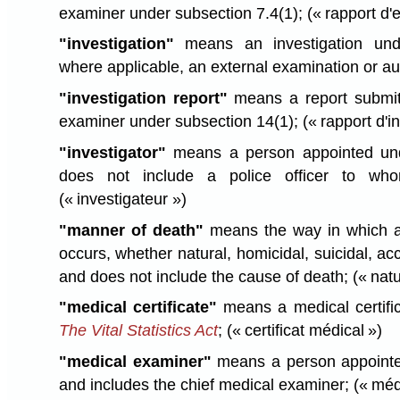
examiner under subsection 7.4(1);
(« rapport d'
"investigation"
means an investigation unde
where applicable, an external examination or a
"investigation report"
means a report submitt
examiner under subsection 14(1);
(« rapport d'i
"investigator"
means a person appointed und
does not include a police officer to who
(« investigateur »)
"manner of death"
means the way in which a
occurs, whether natural, homicidal, suicidal, ac
and does not include the cause of death;
(« nat
"medical certificate"
means a medical certifi
The Vital Statistics Act
;
(« certificat médical »)
"medical examiner"
means a person appointe
and includes the chief medical examiner;
(« méd