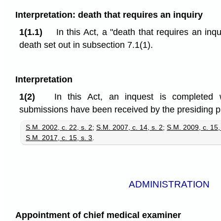
Interpretation: death that requires an inquiry
1(1.1)
In this Act, a "death that requires an inqu
death set out in subsection 7.1(1).
Interpretation
1(2)
In this Act, an inquest is completed
submissions have been received by the presiding pr
S.M. 2002, c. 22, s. 2
;
S.M. 2007, c. 14, s. 2
;
S.M. 2009, c. 15,
S.M. 2017, c. 15, s. 3
.
ADMINISTRATION
Appointment of chief medical examiner