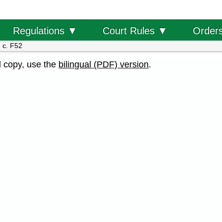
Order
Regulations ▼
Court Rules ▼
 c. F52
al copy, use the
bilingual (PDF) version
.