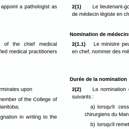
appoint a pathologist as
2(1)
Le lieutenant-g
de médecin légiste en ch
Nomination de médecins
 of the chief medical
2(1.1)
Le ministre pe
ied medical practitioners
en chef, nommer des méd
Durée de la nomination
erminates upon
2(2)
La nomination 
suivants :
member of the College of
Manitoba;
a)
lorsqu'il c
chirurgiens du Man
gnation in writing to the
b)
lorsqu'il reme