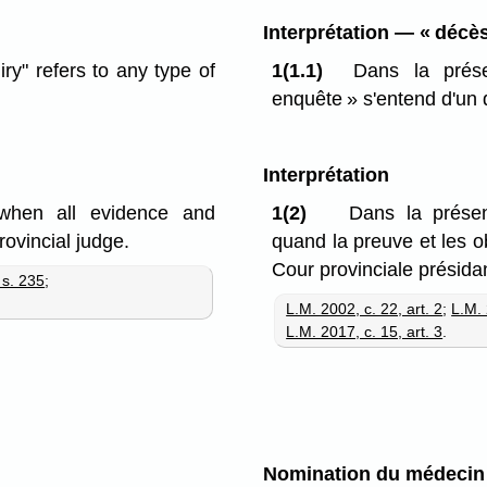
Interprétation — « décès
iry" refers to any type of
1(1.1)
Dans la prése
enquête » s'entend d'un 
Interprétation
 when all evidence and
1(2)
Dans la présen
ovincial judge.
quand la preuve et les o
Cour provinciale présidan
 s. 235
;
L.M. 2002, c. 22, art. 2
;
L.M. 
L.M. 2017, c. 15, art. 3
.
Nomination du médecin 