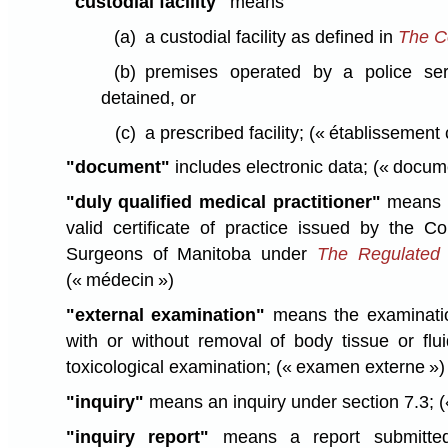
"custodial facility"
means
(a)
a custodial facility as defined in
The Co
(b)
premises operated by a police se
detained, or
(c)
a prescribed facility;
(« établissement 
"document"
includes electronic data;
(« docum
"duly qualified medical practitioner"
means a
valid certificate of practice issued by the C
Surgeons of Manitoba under
The Regulated 
(« médecin »)
"external examination"
means the examinatio
with or without removal of body tissue or flu
toxicological examination;
(« examen externe »)
"inquiry"
means an inquiry under section 7.3;
(
"inquiry report"
means a report submitted