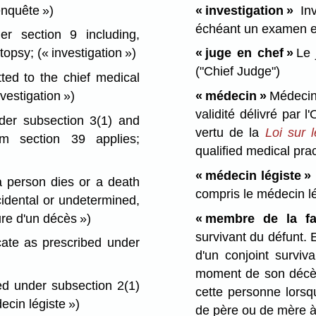
enquête »)
« investigation »
Inv
échéant un examen e
r section 9 including,
utopsy;
(« investigation »)
« juge en chef »
Le 
("Chief Judge")
ed to the chief medical
nvestigation »)
« médecin »
Médecin 
validité délivré par
er subsection 3(1) and
vertu de la
Loi sur 
m section 39 applies;
qualified medical prac
« médecin légiste »
 person dies or a death
compris le médecin l
cidental or undetermined,
ure d'un décès »)
« membre de la fam
survivant du défunt. 
cate as prescribed under
d'un conjoint surviv
moment de son décès
d under subsection 2(1)
cette personne lorsq
ecin légiste »)
de père ou de mère à