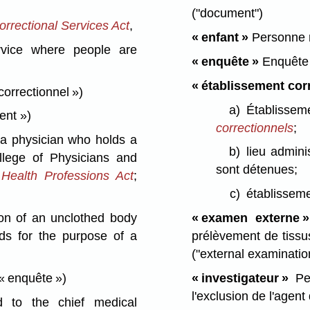
("document")
rrectional Services Act
,
« enfant »
Personne 
rvice where people are
« enquête »
Enquête v
« établissement cor
correctionnel »)
a)
Établissem
ent »)
correctionnels
;
 physician who holds a
b)
lieu admini
ollege of Physicians and
sont détenues;
Health Professions Act
;
c)
établissem
n of an unclothed body
« examen externe »
ids for the purpose of a
prélèvement de tissu
("external examinatio
« enquête »)
« investigateur »
Per
l'exclusion de l'agent 
 to the chief medical