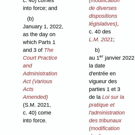
c. 40) comes
(modification
into force; and
de diverses
dispositions
(b)
législatives)
,
January 1, 2022,
c. 40 des
as the day on
L.M. 2021
;
which Parts 1
and 3 of
The
b)
er
Court Practice
au 1
janvier 2022
and
la date
Administration
d'entrée en
Act (Various
vigueur des
Acts
parties 1 et 3
Amended)
de la
Loi sur la
(S.M. 2021,
pratique et
c. 40) come
l'administration
into force.
des tribunaux
(modification