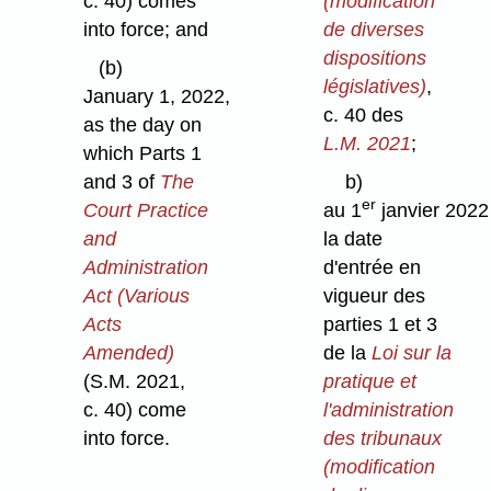
c. 40) comes
(modification
into force; and
de diverses
dispositions
(b)
législatives)
,
January 1, 2022,
c. 40 des
as the day on
L.M. 2021
;
which Parts 1
and 3 of
The
b)
er
Court Practice
au 1
janvier 2022
and
la date
Administration
d'entrée en
Act (Various
vigueur des
Acts
parties 1 et 3
Amended)
de la
Loi sur la
(S.M. 2021,
pratique et
c. 40) come
l'administration
into force.
des tribunaux
(modification