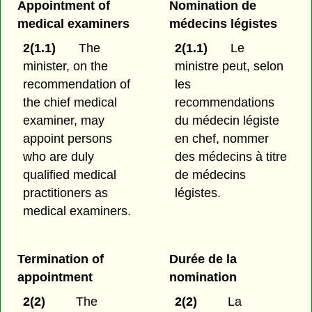
Appointment of
Nomination de
medical examiners
médecins légistes
2(1.1)
The
2(1.1)
Le
minister, on the
ministre peut, selon
recommendation of
les
the chief medical
recommendations
examiner, may
du médecin légiste
appoint persons
en chef, nommer
who are duly
des médecins à titre
qualified medical
de médecins
practitioners as
légistes.
medical examiners.
Termination of
Durée de la
appointment
nomination
2(2)
The
2(2)
La