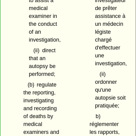
to assist a
investigateur
medical
de prêter
examiner in
assistance à
the conduct
un médecin
of an
légiste
investigation,
chargé
d'effectuer
(ii)
direct
une
that an
investigation,
autopsy be
performed;
(ii)
ordonner
(b)
regulate
qu'une
the reporting,
autopsie soit
investigating
pratiquée;
and recording
of deaths by
b)
medical
réglementer
examiners and
les rapports,