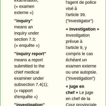
examination;
l'agent de police
(« examen
visé à
externe »)
l'article 39.
"inquiry"
("investigator")
means an
« investigation »
inquiry under
Investigation
section 7.3;
prévue à
(« enquête »)
l'article 9, y
"inquiry report"
compris le cas
means a report
échéant un
submitted to the
examen externe
chief medical
ou une autopsie.
examiner under
("investigation")
subsection 7.4(1);
« juge en
(« rapport
chef »
Le juge
d'enquête »)
en chef de la
"investigation"
Cour provinciale