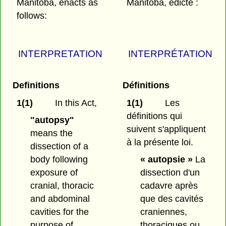
Manitoba, enacts as
Manitoba, édicte :
follows:
INTERPRETATION
INTERPRÉTATION
Definitions
Définitions
1(1)
In this Act,
1(1)
Les
définitions qui
"autopsy"
suivent s'appliquent
means the
à la présente loi.
dissection of a
body following
« autopsie »
La
exposure of
dissection d'un
cranial, thoracic
cadavre après
and abdominal
que des cavités
cavities for the
craniennes,
purpose of
thoraciques ou