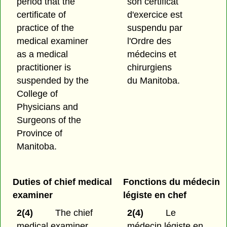
period that the
son certificat
certificate of
d'exercice est
practice of the
suspendu par
medical examiner
l'Ordre des
as a medical
médecins et
practitioner is
chirurgiens
suspended by the
du Manitoba.
College of
Physicians and
Surgeons of the
Province of
Manitoba.
Duties of chief medical
Fonctions du médecin
examiner
légiste en chef
2(4)
The chief
2(4)
Le
medical examiner
médecin légiste en