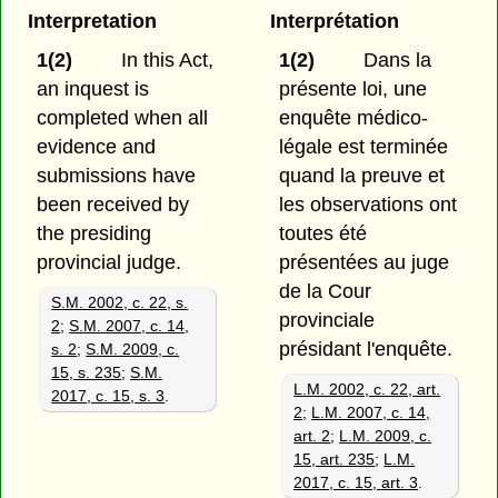
Interpretation
Interprétation
1(2)
In this Act,
1(2)
Dans la
an inquest is
présente loi, une
completed when all
enquête médico-
evidence and
légale est terminée
submissions have
quand la preuve et
been received by
les observations ont
the presiding
toutes été
provincial judge.
présentées au juge
de la Cour
S.M. 2002, c. 22, s.
provinciale
2
;
S.M. 2007, c. 14,
présidant l'enquête.
s. 2
;
S.M. 2009, c.
15, s. 235
;
S.M.
L.M. 2002, c. 22, art.
2017, c. 15, s. 3
.
2
;
L.M. 2007, c. 14,
art. 2
;
L.M. 2009, c.
15, art. 235
;
L.M.
2017, c. 15, art. 3
.