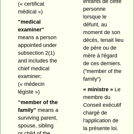
enfants de cette
(« certificat
personne
médical »)
lorsque le
"medical
défunt, au
examiner"
moment de son
means a person
décès, tenait lieu
appointed under
de père ou de
subsection 2(1)
mère à l'égard
and includes the
de ces derniers.
chief medical
("member of the
examiner;
family")
(« médecin
« ministre »
Le
légiste »)
membre du
"member of the
Conseil exécutif
family"
means a
chargé de
surviving parent,
l'application de
spouse, sibling
la présente loi.
or child of the