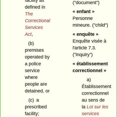
facility as
("document")
defined in
« enfant »
The
Personne
Correctional
mineure.
("child")
Services
Act
,
« enquête »
Enquête visée à
(b)
l'article 7.3.
premises
("inquiry")
operated by
a police
« établissement
service
correctionnel »
where
a)
people are
Établissement
detained, or
correctionnel
(c)
a
au sens de
prescribed
la
Loi sur les
facility;
services