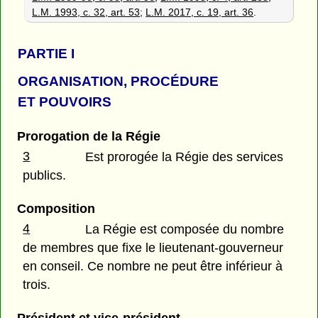
L.M. 1993, c. 32, art. 53
;
L.M. 2017, c. 19, art. 36
.
PARTIE I
ORGANISATION, PROCÉDURE
ET POUVOIRS
Prorogation de la Régie
3
Est prorogée la Régie des services
publics.
Composition
4
La Régie est composée du nombre
de membres que fixe le lieutenant-gouverneur
en conseil. Ce nombre ne peut être inférieur à
trois.