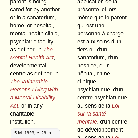
parent is being
application de la
cared for by another
présente loi lors
or in a sanatorium,
même que le parent
home, or hospital,
qui est une
mental health clinic,
personne à charge
psychiatric facility
est aux soins d'un
as defined in
The
tiers ou d'un
Mental Health Act
,
sanatorium, d'un
developmental
hospice, d'un
centre as defined in
hôpital, d'une
The Vulnerable
clinique
Persons Living with
psychiatrique, d'un
a Mental Disability
centre psychiatrique
Act
, or in any
au sens de la
Loi
charitable
sur la santé
institution.
mentale
, d'un centre
de développement
S.M. 1993, c. 29, s.
au sens de la
Loi