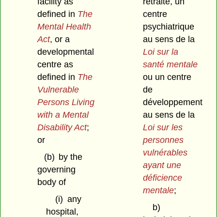
facility as
retraite, un
defined in
The
centre
Mental Health
psychiatrique
Act
, or a
au sens de la
developmental
Loi sur la
centre as
santé mentale
defined in
The
ou un centre
Vulnerable
de
Persons Living
développement
with a Mental
au sens de la
Disability Act
;
Loi sur les
or
personnes
vulnérables
(b)
by the
ayant une
governing
déficience
body of
mentale
;
(i)
any
b)
hospital,