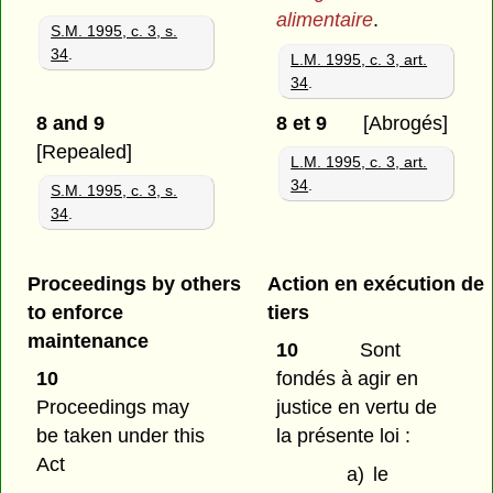
alimentaire
.
S.M. 1995, c. 3, s.
34
.
L.M. 1995, c. 3, art.
34
.
8 and 9
8 et 9
[Abrogés]
[Repealed]
L.M. 1995, c. 3, art.
34
.
S.M. 1995, c. 3, s.
34
.
Proceedings by others
Action en exécution de
to enforce
tiers
maintenance
10
Sont
10
fondés à agir en
Proceedings may
justice en vertu de
be taken under this
la présente loi :
Act
a)
le