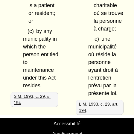
is a patient
charitable
or resident;
où se trouve
or
la personne
à charge;
(c)
by any
municipality in
c)
une
which the
municipalité
person entitled
où réside la
to
personne
maintenance
ayant droit à
under this Act
l'entretien
resides.
prévu par la
présente loi.
S.M. 1993, c. 29, s.
194
.
L.M. 1993, c. 29, art.
194
.
Accessibilité
Avertissement