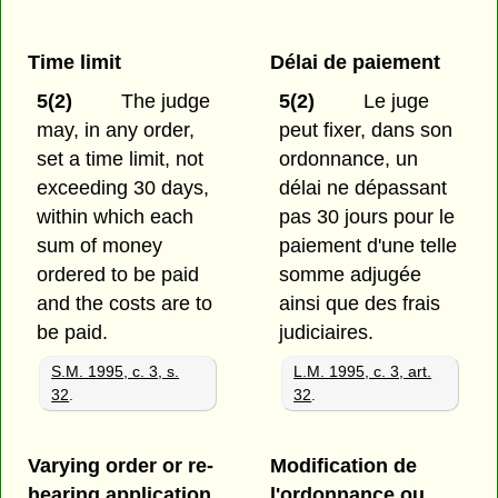
Time limit
Délai de paiement
5(2)
The judge
5(2)
Le juge
may, in any order,
peut fixer, dans son
set a time limit, not
ordonnance, un
exceeding 30 days,
délai ne dépassant
within which each
pas 30 jours pour le
sum of money
paiement d'une telle
ordered to be paid
somme adjugée
and the costs are to
ainsi que des frais
be paid.
judiciaires.
S.M. 1995, c. 3, s.
L.M. 1995, c. 3, art.
32
.
32
.
Varying order or re-
Modification de
hearing application
l'ordonnance ou