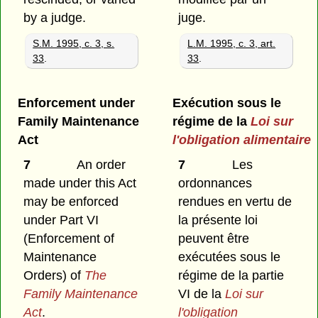
by a judge.
juge.
S.M. 1995, c. 3, s.
L.M. 1995, c. 3, art.
33
.
33
.
Enforcement under
Exécution sous le
Family Maintenance
régime de la
Loi sur
Act
l'obligation alimentaire
7
An order
7
Les
made under this Act
ordonnances
may be enforced
rendues en vertu de
under Part VI
la présente loi
(Enforcement of
peuvent être
Maintenance
exécutées sous le
Orders) of
The
régime de la partie
Family Maintenance
VI de la
Loi sur
Act
.
l'obligation