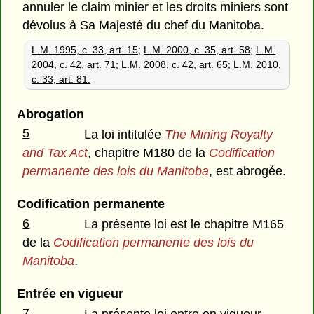
annuler le claim minier et les droits miniers sont
dévolus à Sa Majesté du chef du Manitoba.
L.M. 1995, c. 33, art. 15
;
L.M. 2000, c. 35, art. 58
;
L.M.
2004, c. 42, art. 71
;
L.M. 2008, c. 42, art. 65
;
L.M. 2010,
c. 33, art. 81.
Abrogation
5
La loi intitulée
The Mining Royalty
and Tax Act
, chapitre M180 de la
Codification
permanente des lois du Manitoba
, est abrogée.
Codification permanente
6
La présente loi est le chapitre M165
de la
Codification permanente des lois du
Manitoba
.
Entrée en vigueur
7