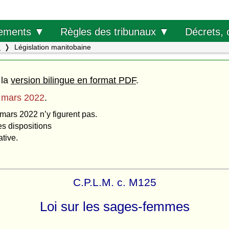
Décrets, 
ements ▼
Règles des tribunaux ▼
.
Législation manitobaine
 la
version bilingue en format PDF
.
 mars 2022
.
 mars 2022 n’y figurent pas.
es dispositions
ative.
C.P.L.M. c. M125
Loi sur les sages-femmes