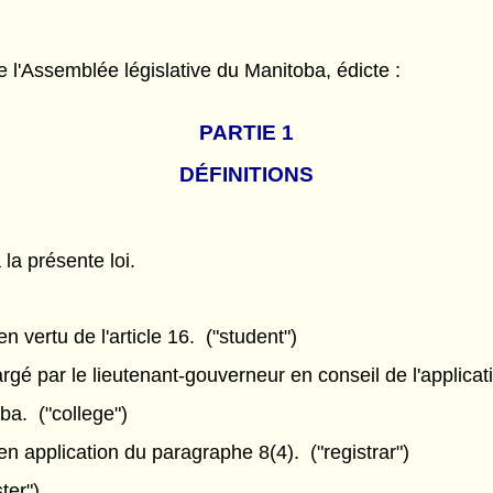
l'Assemblée législative du Manitoba, édicte :
PARTIE 1
DÉFINITIONS
 la présente loi.
n vertu de l'article 16. ("student")
 par le lieutenant-gouverneur en conseil de l'applicatio
a. ("college")
n application du paragraphe 8(4). ("registrar")
ter")