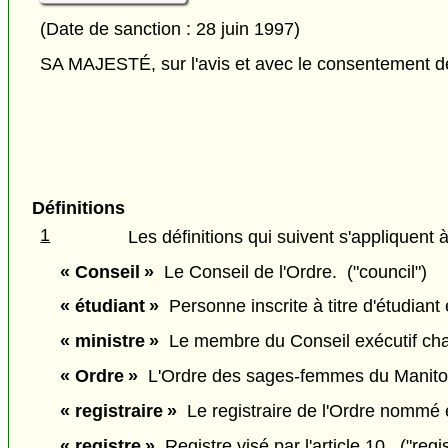
(Date de sanction : 28 juin 1997)
SA MAJESTÉ, sur l'avis et avec le consentement de 
Définitions
1
Les définitions qui suivent s'appliquent à
« Conseil »
Le Conseil de l'Ordre. ("council")
« étudiant »
Personne inscrite à titre d'étudiant e
« ministre »
Le membre du Conseil exécutif chargé
« Ordre »
L'Ordre des sages-femmes du Manitob
« registraire »
Le registraire de l'Ordre nommé e
« registre »
Registre visé par l'article 10. ("regis