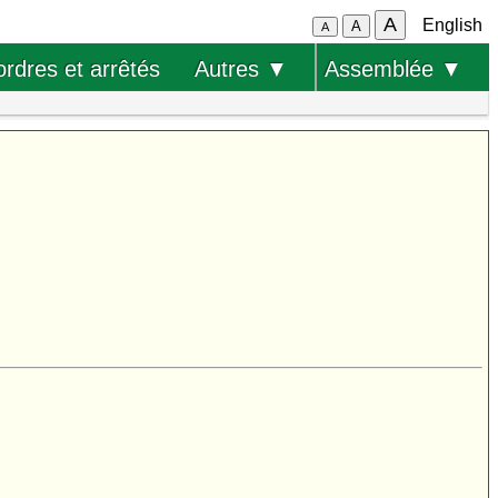
A
English
A
A
ordres et arrêtés
Autres ▼
Assemblée ▼