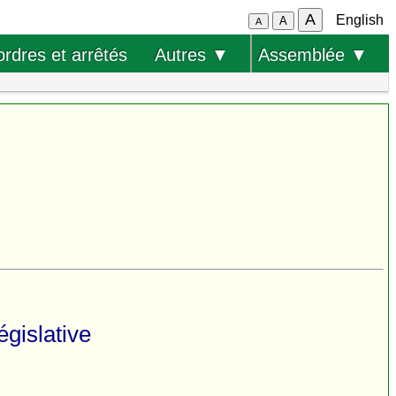
A
English
A
A
ordres et arrêtés
Autres ▼
Assemblée ▼
gislative