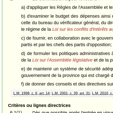
a) d'appliquer les Règles de l'Assemblée et le
b) d'examiner le budget des dépenses ainsi 
celle du bureau du vérificateur général, du d
le régime de la
Loi sur les conflits d'intérêts
c) de fournir, en collaboration avec le gouver
partis et par les chefs des partis d'opposition;
d) de formuler les politiques administratives 
de la
Loi sur l'Assemblée législative
et de la p
e) de maintenir un système de sécurité adéqu
gouvernement de la province qui est chargé de
f) de donner des conseils et des directives su
L.M. 1998, c. 6, art. 14
;
L.M. 2001, c. 39, art. 31
;
L.M. 2010, c.
Critères ou lignes directrices
6.1(1)
Dès que possible après l'entrée en vigueu