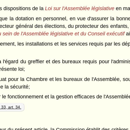
s dispositions de la
Loi sur l'Assemblée législative
en mat
que la dotation en personnel, en vue d'assurer la bonn
irecteur général des élections, du protecteur des enfant
 au sein de l'Assemblée législative et du Conseil exécutif
ai
nement, les installations et les services requis par les d
à l'égard du greffier et des bureaux requis pour l'admini
résente loi;
at pour la Chambre et les bureaux de l'Assemblée, sous
 la sécurité;
r le fonctionnement et la gestion efficaces de l'Assemblé
 33, art. 34.
r du présent article, la Commission établit des critères 