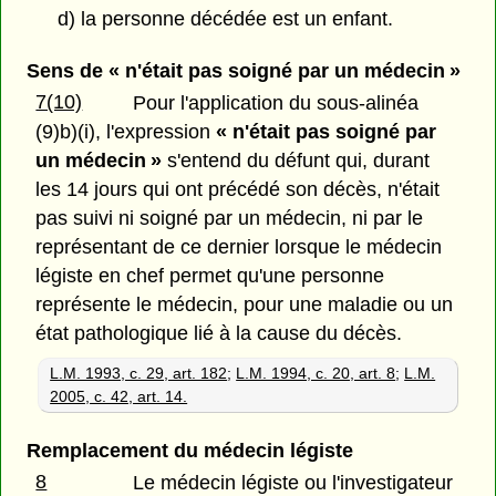
d) la personne décédée est un enfant.
Sens de « n'était pas soigné par un médecin »
7(10)
Pour l'application du sous-alinéa
(9)b)(i), l'expression
« n'était pas soigné par
un médecin »
s'entend du défunt qui, durant
les 14 jours qui ont précédé son décès, n'était
pas suivi ni soigné par un médecin, ni par le
représentant de ce dernier lorsque le médecin
légiste en chef permet qu'une personne
représente le médecin, pour une maladie ou un
état pathologique lié à la cause du décès.
L.M. 1993, c. 29, art. 182
;
L.M. 1994, c. 20, art. 8
;
L.M.
2005, c. 42, art. 14.
Remplacement du médecin légiste
8
Le médecin légiste ou l'investigateur