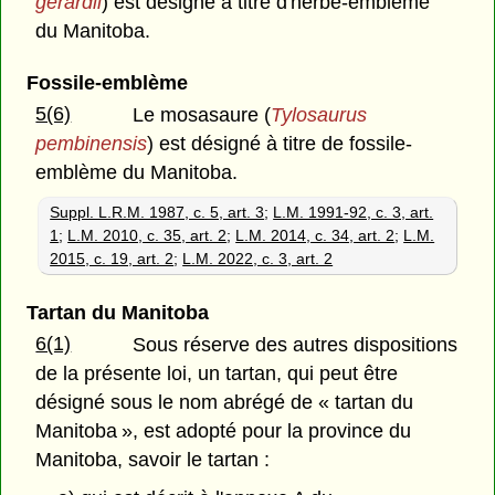
gerardii
) est désigné à titre d'herbe-emblème
du Manitoba.
Fossile-emblème
5(6)
Le mosasaure (
Tylosaurus
pembinensis
) est désigné à titre de fossile-
emblème du Manitoba.
Suppl. L.R.M. 1987, c. 5, art. 3
;
L.M. 1991-92, c. 3, art.
1
;
L.M. 2010, c. 35, art. 2
;
L.M. 2014, c. 34, art. 2
;
L.M.
2015, c. 19, art. 2
;
L.M. 2022, c. 3, art. 2
Tartan du Manitoba
6(1)
Sous réserve des autres dispositions
de la présente loi, un tartan, qui peut être
désigné sous le nom abrégé de « tartan du
Manitoba », est adopté pour la province du
Manitoba, savoir le tartan :