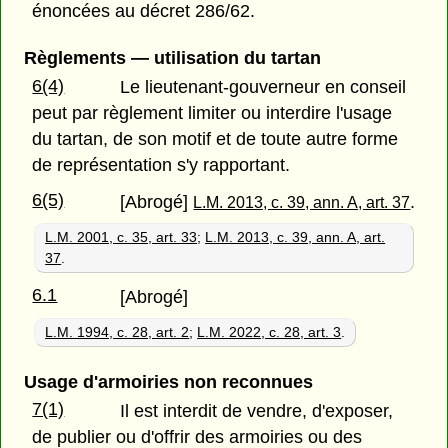
énoncées au décret 286/62.
Règlements — utilisation du tartan
6(4)
Le lieutenant-gouverneur en conseil
peut par règlement limiter ou interdire l'usage
du tartan, de son motif et de toute autre forme
de représentation s'y rapportant.
6(5)
[Abrogé]
.
L.M. 2013, c. 39, ann. A, art. 37
L.M. 2001, c. 35, art. 33
;
L.M. 2013, c. 39, ann. A, art.
37
.
6.1
[Abrogé]
L.M. 1994, c. 28, art. 2
;
L.M. 2022, c. 28, art. 3
.
Usage d'armoiries non reconnues
7(1)
Il est interdit de vendre, d'exposer,
de publier ou d'offrir des armoiries ou des