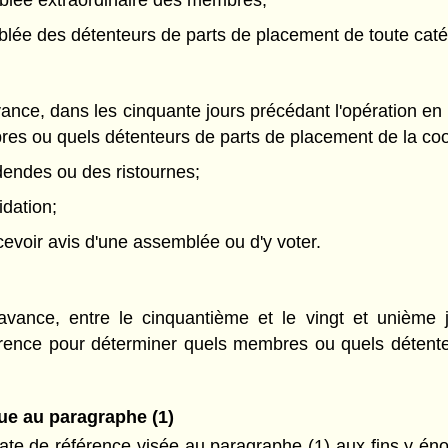
lée extraordinaire des membres;
ée des détenteurs de parts de placement de toute catég
ance, dans les cinquante jours précédant l'opération en c
es ou quels détenteurs de parts de placement de la coop
idendes ou des ristournes;
idation;
recevoir avis d'une assemblée ou d'y voter.
d'avance, entre le cinquantième et le vingt et unièm
érence pour déterminer quels membres ou quels détente
vue au paragraphe (1)
date de référence visée au paragraphe (1) aux fins y éno