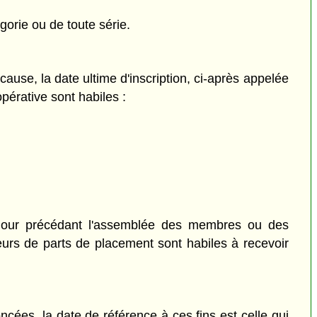
orie ou de toute série.
ause, la date ultime d'inscription, ci-après appelée
érative sont habiles :
e jour précédant l'assemblée des membres ou des
urs de parts de placement sont habiles à recevoir
ncées, la date de référence à ces fins est celle qui