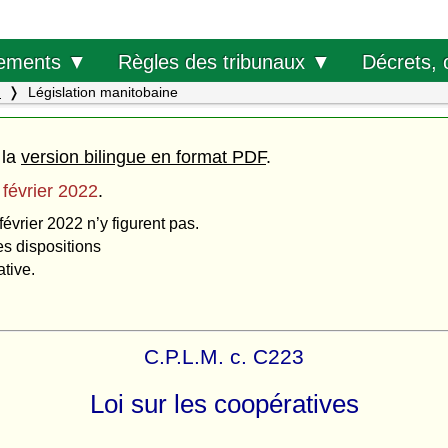
Décrets, 
ements ▼
Règles des tribunaux ▼
.
Législation manitobaine
 la
version bilingue en format PDF
.
 février 2022
.
février 2022 n’y figurent pas.
es dispositions
ative.
C.P.L.M. c. C223
Loi sur les coopératives