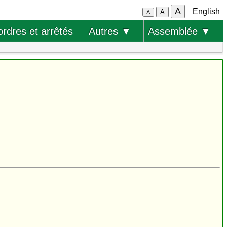
A
English
A
A
ordres et arrêtés
Autres ▼
Assemblée ▼