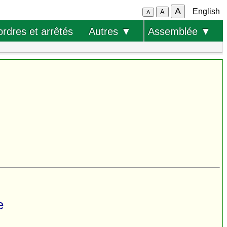
A
English
A
A
ordres et arrêtés
Autres ▼
Assemblée ▼
e