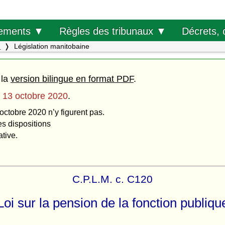
Décrets, 
ements ▼
Règles des tribunaux ▼
.
Législation manitobaine
 la
version bilingue en format PDF
.
u
13 octobre 2020
.
octobre 2020 n’y figurent pas.
es dispositions
ative.
C.P.L.M. c. C120
Loi sur la pension de la fonction publiqu