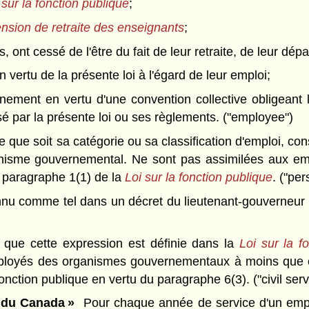
 sur la fonction publique
;
ension de retraite des enseignants
;
 ont cessé de l'être du fait de leur retraite, de leur dépa
 vertu de la présente loi à l'égard de leur emploi;
ement en vertu d'une convention collective obligeant 
isé par la présente loi ou ses règlements. ("employee")
 que soit sa catégorie ou sa classification d'emploi, con
ganisme gouvernemental. Ne sont pas assimilées aux em
u paragraphe 1(1) de la
Loi sur la fonction publique
. ("pe
 comme tel dans un décret du lieutenant-gouverneur en c
 que cette expression est définie dans la
Loi sur la f
ployés des organismes gouvernementaux à moins que c
fonction publique en vertu du paragraphe 6(3). ("civil serv
 du Canada »
Pour chaque année de service d'un emplo