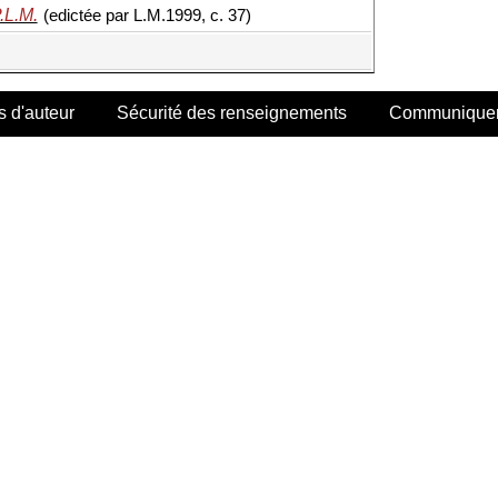
.L.M.
(edictée par L.M.1999, c. 37)
s d'auteur
Sécurité des renseignements
Communiquer