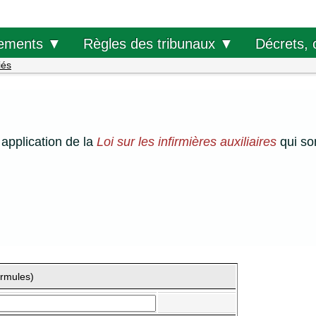
Décrets, 
ements ▼
Règles des tribunaux ▼
iés
application de la
Loi sur les infirmières auxiliaires
qui so
ormules)