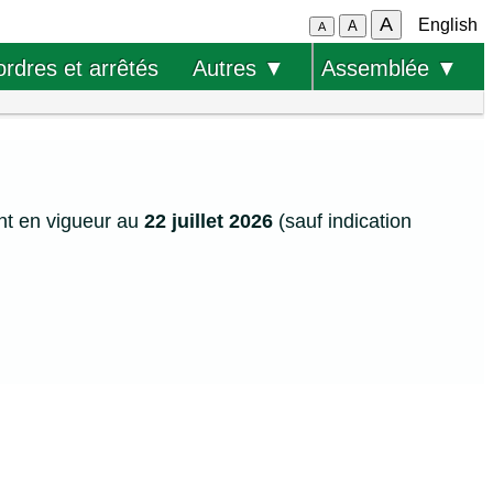
A
English
A
A
ordres et arrêtés
Autres ▼
Assemblée ▼
nt en vigueur au
22 juillet 2026
(sauf indication