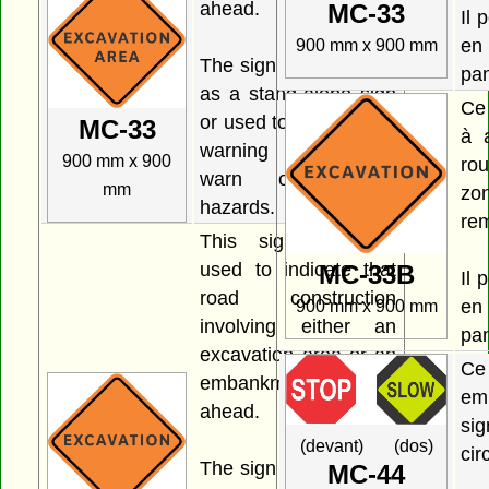
ahead.
MC-33
Il 
en
900 mm x 900 mm
The sign may be used
pa
as a stand-alone sign
Ce
or used to supplement
MC-33
à 
warning signs that
900 mm x 900
ro
warn of specific
mm
zo
hazards.
rem
This sign may be
used to indicate that
MC-33B
Il 
road construction
en
900 mm x 900 mm
involving either an
pa
excavation area or an
Ce
embankment area lies
e
ahead.
sig
(devant) (dos)
cir
The sign may be used
MC-44