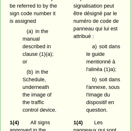
be referred to by the
signalisation peut
sign code number it
être désigné par le
is assigned
numéro de code de
panneau qui lui est
(a)
in the
attribué :
manual
described in
a)
soit dans
clause (1)(a);
le guide
or
mentionné à
l'alinéa (1)a);
(b)
in the
Schedule,
b)
soit dans
underneath
l'annexe, sous
the image of
l'image du
the traffic
dispositif en
control device.
question.
1(4)
All signs
1(4)
Les
approved in the
panneaux qui sont