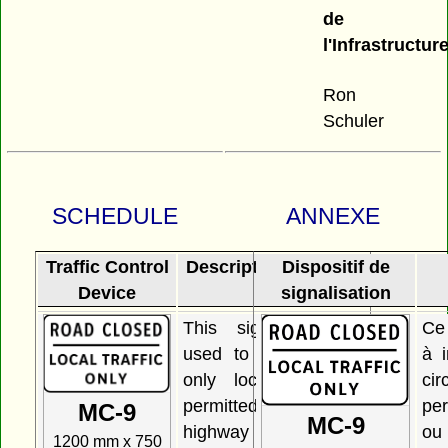
de
l'Infrastructure
Ron
Schuler
SCHEDULE
ANNEXE
Traffic Control
Description and Use
Dispositif de
Device
signalisation
This sign may be
Ce
used to indicate that
à 
only local traffic is
ci
permitted to use a
pe
MC-9
MC-9
highway or portion of
ou 
1200 mm x 750