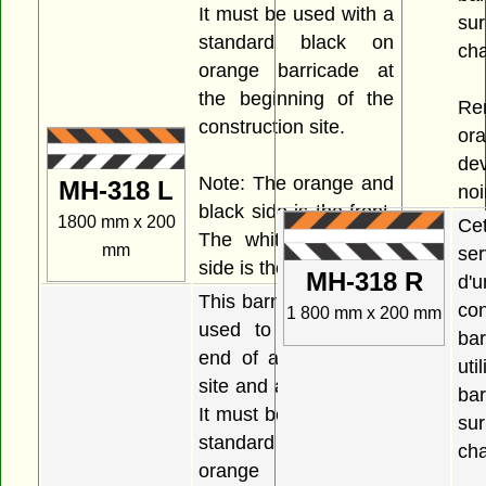
It must be used with a
su
standard black on
cha
orange barricade at
the beginning of the
Re
construction site.
or
dev
Note: The orange and
MH-318 L
noi
black side is the front.
1800 mm x 200
Ce
The white and black
mm
ser
side is the back.
MH-318 R
d'
This barricade may be
con
1 800 mm x 200 mm
used to indicate the
bar
end of a construction
ut
site and act as a gate.
bar
It must be used with a
su
standard black on
cha
orange barricade at