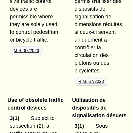
size traffic control
permis d'utiliser des
devices are
dispositifs de
permissible where
signalisation de
they are solely used
dimensions réduites
to control pedestrian
si ceux-ci servent
or bicycle traffic.
uniquement à
contrôler la
M.R. 67/2023
circulation des
piétons ou des
bicyclettes.
R.M. 67/2023
Use of obsolete traffic
Utilisation de
control devices
dispositifs de
signalisation désuets
3(1)
Subject to
subsection (2), a
3(1)
Sous