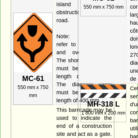
island or an
co
550 mm x 750 mm
obstruction in the
lar
road.
ha
cô
Note: Dimensions
do
refer to overall width
lo
and overall height.
27
The short vertical side
di
must be a minimum
un
length of 270 mm.
MC-61
de
The diagonal sides
550 mm x 750
Ce
must be a minimum
mm
ser
length of 400 mm.
MH-318 L
d'
This barricade may be
con
1 800 mm x 200 mm
used to indicate the
bar
end of a construction
ut
site and act as a gate.
bar