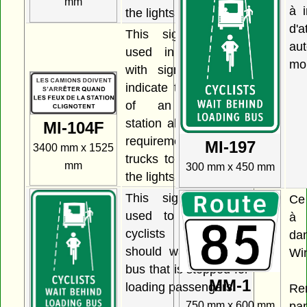
mm
à i
the lights are flashing.
d'
This sign may be
aut
used in conjunction
mo
with sign MI-104 to
indicate the existence
of an inspection
station ahead and the
MI-104F
requirement for all
MI-197
3400 mm x 1525
trucks to report when
mm
300 mm x 450 mm
the lights are flashing.
This sign may be
Ce
used to indicate to
à 
cyclists that they
da
should wait behind a
Wi
bus that is stopped for
MM-1
loading passengers.
Re
pa
750 mm x 600 mm