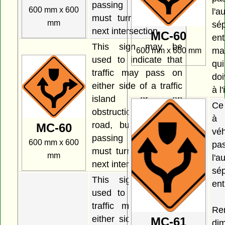
passing on the left
600 mm x 600
l'
must turn left at the
mm
sé
next intersection.
MC-60
en
This sign may be
ma
600 mm x 600 mm
used to indicate that
qu
traffic may pass on
doi
either side of a traffic
à l
island or an
Ce
obstruction in the
à 
road, but that traffic
MC-60
vé
passing on the right
600 mm x 600
pa
must turn right at the
mm
l'
next intersection.
sé
This sign may be
ent
used to indicate that
traffic may pass on
R
either side of a traffic
MC-61
di