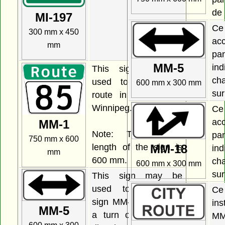
de
MI-197
C
300 mm x 450
a
mm
pa
MM-5
ind
This sign may be
ch
used to indicate a
600 mm x 300 mm
sur
route in the City of
Winnipeg.
C
a
MM-1
Note: The bottom
pa
750 mm x 600
length of the sign is
MM-18
ind
mm
600 mm.
ch
600 mm x 300 mm
sur
This sign may be
used together with
Ce
sign MM-1 to indicate
ins
MM-5
a turn or change of
MM-