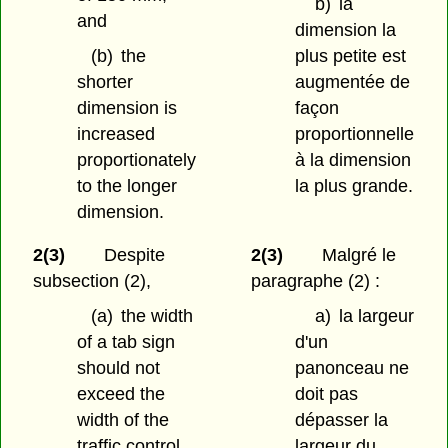
b)
la
and
dimension la
(b)
the
plus petite est
shorter
augmentée de
dimension is
façon
increased
proportionnelle
proportionately
à la dimension
to the longer
la plus grande.
dimension.
2(3)
Despite
2(3)
Malgré le
subsection (2),
paragraphe (2) :
(a)
the width
a)
la largeur
of a tab sign
d'un
should not
panonceau ne
exceed the
doit pas
width of the
dépasser la
traffic control
largeur du