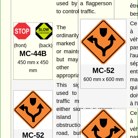
used by a flagperson
êtr
to control traffic.
bes
Ce
The paddle is
à 
ordinarily used within
vé
marked construction
(front) (back)
pa
or maintenance areas
MC-44B
l'
but may be used in
450 mm x 450
sé
other areas as
MC-52
mm
en
appropriate.
ma
600 mm x 600 mm
This sign may be
qu
used to indicate that
doi
traffic may pass on
à l
either side of a traffic
Ce
island or an
à 
obstruction in the
vé
road, but that traffic
MC-52
pa