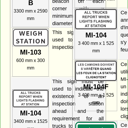
beacon on each
B
corner with a
3300 mm x 2590
C
minimum lens
mm
an
diameter of 200 mm.
d'i
This sign must be
MI-104
qu
used to identify an
s'
3 400 mm x 1 525
inspection station.
feu
mm
MI-103
600 mm x 300
Ce
mm
ut
MI
This sign must be
MI-104F
un 
used to indicate the
ind
3 400 mm x 1 525
existence of an
do
mm
inspection station
lo
ahead and the
MI-104
cli
requirement for all
3400 mm x 1525
Ce
trucks to report when