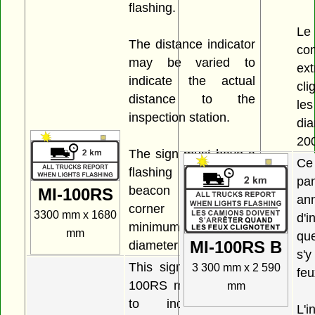
flashing.
L
The distance indicator
co
may be varied to
ex
indicate the actual
cl
distance to the
le
inspection station.
di
20
The sign must have a
Ce
flashing amber
pa
beacon on each
MI-100RS
an
corner with a
3300 mm x 1680
d'i
minimum lens
mm
qu
MI-100RS B
diameter of 200 mm.
s'
This sign or sign MI-
3 300 mm x 2 590
feu
100RS must be used
mm
to indicate the
L'i