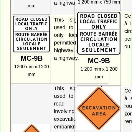
1 200 mm x 750 mm
a highway.
mm
Ce
This sign may be
à 
used to indicate that
ci
only local traffic is
pe
permitted to use a
ou 
highway or portion of
MC-9B
a highway.
MC-9B
1200 mm x 1200
1 200 mm x 1 200
mm
mm
This sign may be
Ce
used to indicate that
à 
road construction
ro
involving either an
zo
excavation area or an
rem
embankment area lies