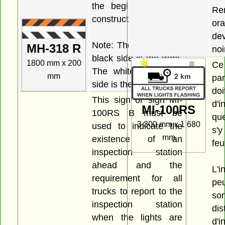
the beginning of the
Re
construction site.
or
dev
Note: The orange and
MH-318 R
noi
black side is the front.
1800 mm x 200
Ce
The white and black
mm
pa
side is the back.
do
This sign or sign MI-
d'i
MI-100RS
100RS B must be
qu
3 300 mm x 1 680
used to indicate the
s'
mm
existence of an
feu
inspection station
ahead and the
L'i
requirement for all
pe
trucks to report to the
so
inspection station
dis
when the lights are
d'i