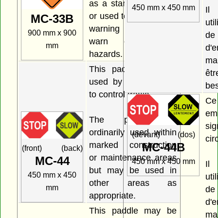
as a stand-alone sign
450 mm x 450 mm
Il
or used to supplement
MC-33B
ut
warning signs that
900 mm x 900
de
warn of specific
mm
d'
hazards.
ma
This paddle may be
êtr
used by a flagperson
bes
to control traffic.
Ce
e
The paddle is
sig
ordinarily used within
(devant) (dos)
cir
marked construction
MC-44B
(front) (back)
or maintenance areas
MC-44
450 mm x 450 mm
Il
but may be used in
450 mm x 450
ut
other areas as
mm
de
appropriate.
d'
This paddle may be
ma