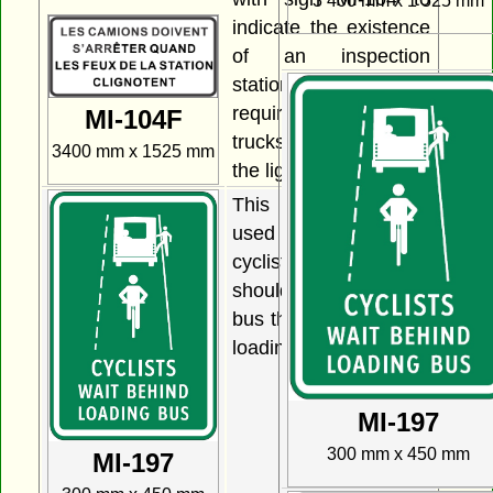
3 400 mm x 1 525 mm
indicate the existence
of an inspection
station ahead and the
requirement for all
MI-104F
trucks to report when
3400 mm x 1525 mm
the lights are flashing.
This sign may be
used to indicate to
cyclists that they
should wait behind a
bus that is stopped for
loading passengers.
MI-197
300 mm x 450 mm
MI-197