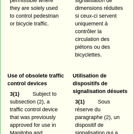
permissible where
signalisation de
they are solely used
dimensions réduites
to control pedestrian
si ceux-ci servent
or bicycle traffic.
uniquement à
contrôler la
circulation des
piétons ou des
bicyclettes.
Use of obsolete traffic
Utilisation de
control devices
dispositifs de
signalisation désuets
3(1)
Subject to
subsection (2), a
3(1)
Sous
traffic control device
réserve du
that was previously
paragraphe (2), un
approved for use in
dispositif de
Manitoba and
signalisation qui a