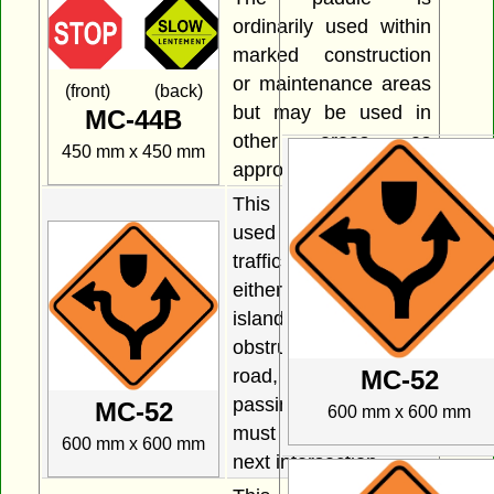
ordinarily used within
marked construction
or maintenance areas
(front) (back)
but may be used in
MC-44B
other areas as
450 mm x 450 mm
appropriate.
This sign may be
used to indicate that
traffic may pass on
either side of a traffic
island or an
obstruction in the
road, but that traffic
MC-52
passing on the left
MC-52
600 mm x 600 mm
must turn left at the
600 mm x 600 mm
next intersection.