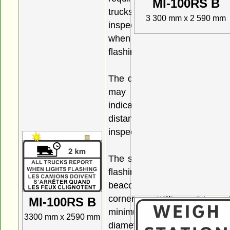
MI-100RS B
trucks to report to the
3 300 mm x 2 590 mm
inspection station
when the lights are
flashing.
The distance indicator
may be varied to
indicate the actual
distance to the
inspection station.
The sign must have a
flashing amber
beacon on each
corner with a
MI-100RS B
minimum lens
3300 mm x 2590 mm
diameter of 200 mm.