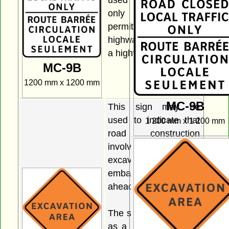
only local traffic is
permitted to use a
highway or portion of
a highway.
MC-9B
1200 mm x 1200 mm
MC-9B
This sign may be
used to indicate that
1 200 mm x 1 200 mm
road construction
involving either an
excavation area or an
embankment area lies
ahead.
The sign may be used
as a stand-alone sign