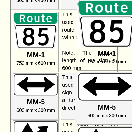
300 mm x 450 mm
This sign may be
used to indicate a
route in the City of
Winnipeg.
MM-1
Note: The bottom
MM-1
length of the sign is
750 mm x 600 mm
750 mm x 600 mm
600 mm.
This sign may be
used together with
sign MM-1 to indicate
a turn or change of
MM-5
MM-5
direction in a route.
600 mm x 300 mm
600 mm x 300 mm
This sign may be
used together with