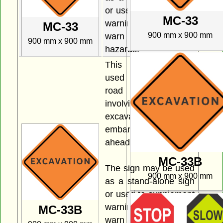
or used to supplement
MC-33
warning signs that
MC-33
900 mm x 900 mm
warn of specific
900 mm x 900 mm
hazards.
This sign may be
used to indicate that
road construction
involving either an
excavation area or an
embankment area lies
ahead.
MC-33B
The sign may be used
900 mm x 900 mm
as a stand-alone sign
or used to supplement
warning signs that
MC-33B
warn of specific