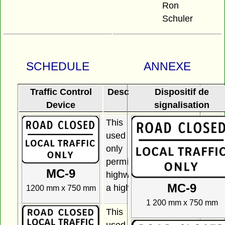
Ron
Schuler
SCHEDULE
ANNEXE
Traffic Control
Description and Use
Dispositif de
Device
signalisation
This sign may be
used to indicate that
only local traffic is
permitted to use a
MC-9
highway or portion of
MC-9
a highway.
1200 mm x 750 mm
1 200 mm x 750 mm
This sign may be
used to indicate that