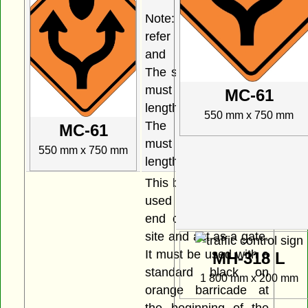
Note: Dimensions
refer to overall width
and overall height.
The short vertical side
must be a minimum
MC-61
length of 270 mm.
550 mm x 750 mm
The diagonal sides
MC-61
must be a minimum
550 mm x 750 mm
length of 400 mm.
This barricade may be
used to indicate the
end of a construction
site and act as a gate.
It must be used with a
MH-318 L
standard black on
1 800 mm x 200 mm
orange barricade at
the beginning of the