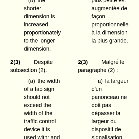
(b)
the
plus petite est
shorter
augmentée de
dimension is
façon
increased
proportionnelle
proportionately
à la dimension
to the longer
la plus grande.
dimension.
2(3)
Despite
2(3)
Malgré le
subsection (2),
paragraphe (2) :
(a)
the width
a)
la largeur
of a tab sign
d'un
should not
panonceau ne
exceed the
doit pas
width of the
dépasser la
traffic control
largeur du
device it is
dispositif de
used with; and
signalisation