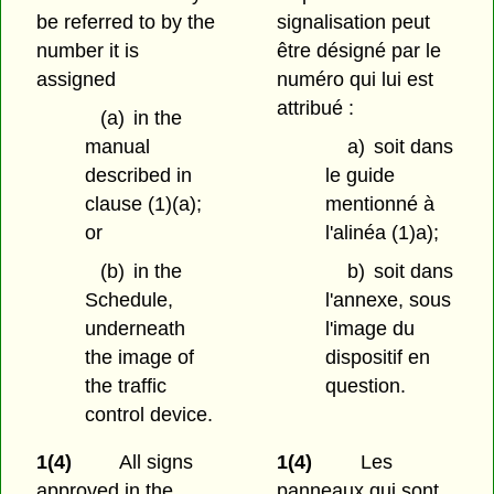
be referred to by the
signalisation peut
number it is
être désigné par le
assigned
numéro qui lui est
attribué :
(a)
in the
manual
a)
soit dans
described in
le guide
clause (1)(a);
mentionné à
or
l'alinéa (1)a);
(b)
in the
b)
soit dans
Schedule,
l'annexe, sous
underneath
l'image du
the image of
dispositif en
the traffic
question.
control device.
1(4)
All signs
1(4)
Les
approved in the
panneaux qui sont