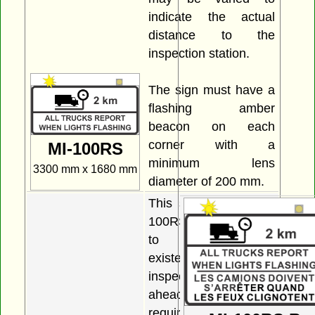
indicate the actual
distance to the
inspection station.
The sign must have a
flashing amber
beacon on each
corner with a
MI-100RS
minimum lens
3300 mm x 1680 mm
diameter of 200 mm.
This sign or sign MI-
100RS must be used
to indicate the
existence of an
inspection station
ahead and the
requirement for all