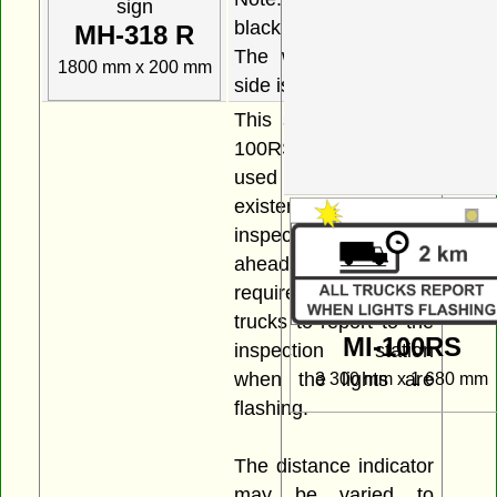
black side is the front.
MH-318 R
The white and black
1800 mm x 200 mm
side is the back.
This sign or sign MI-
100RS B must be
used to indicate the
existence of an
inspection station
ahead and the
requirement for all
trucks to report to the
MI-100RS
inspection station
when the lights are
3 300 mm x 1 680 mm
flashing.
The distance indicator
may be varied to