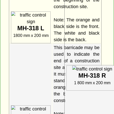
construction site.
Note: The orange and
black side is the front.
MH-318 L
The white and black
1800 mm x 200 mm
side is the back.
This barricade may be
used to indicate the
end of a construction
site and act as a gate.
It must be used with a
MH-318 R
standard black on
1 800 mm x 200 mm
orange barricade at
the beginning of the
construction site.
Note: The orange and