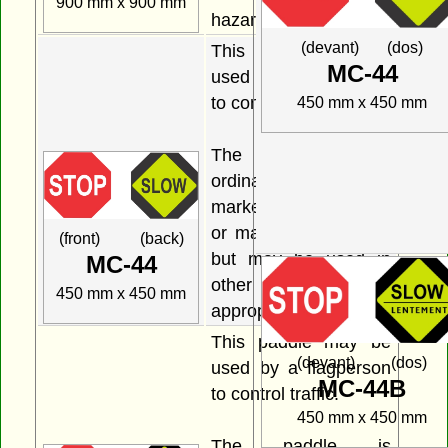
900 mm x 900 mm
hazards.
(devant) (dos)
This paddle may be
MC-44
used by a flagperson
to control traffic.
450 mm x 450 mm
The paddle is
ordinarily used within
marked construction
or maintenance areas
(front) (back)
but may be used in
MC-44
other areas as
450 mm x 450 mm
appropriate.
This paddle may be
(devant) (dos)
used by a flagperson
MC-44B
to control traffic.
450 mm x 450 mm
The paddle is