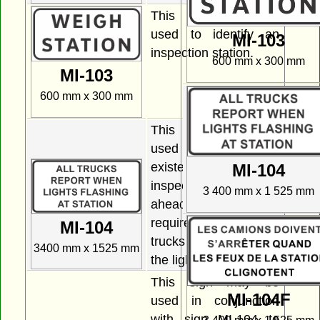
This sign must be
used to identify an
MI-103
inspection station.
600 mm x 300 mm
MI-103
600 mm x 300 mm
This sign must be
used to indicate the
existence of an
MI-104
inspection station
3 400 mm x 1 525 mm
ahead and the
requirement for all
MI-104
trucks to report when
3400 mm x 1525 mm
the lights are flashing.
This sign may be
MI-104F
used in conjunction
with sign MI-104 to