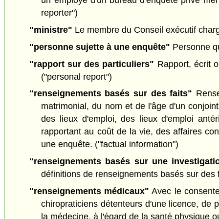
un employé d'un bureau d'enquête privé mène 
reporter")
"ministre"
Le membre du Conseil exécutif chargé p
"personne sujette à une enquête"
Personne qui 
"rapport sur des particuliers"
Rapport, écrit o
("personal report")
"renseignements basés sur des faits"
Rensei
matrimonial, du nom et de l'âge d'un conjoin
des lieux d'emploi, des lieux d'emploi anté
rapportant au coût de la vie, des affaires c
une enquête. ("factual information")
"renseignements basés sur une investigati
définitions de renseignements basés sur des f
"renseignements médicaux"
Avec le consente
chiropraticiens détenteurs d'une licence, de p
la médecine, à l'égard de la santé physique o