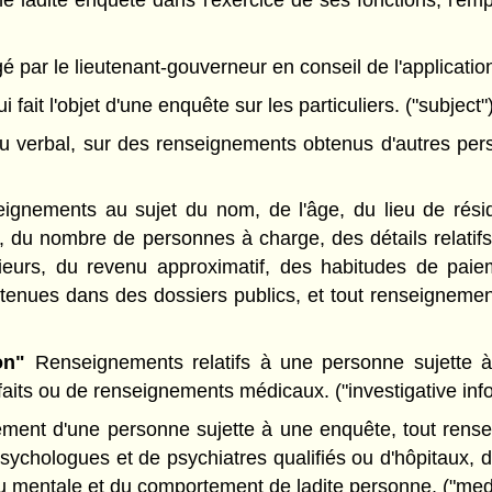
ladite enquête dans l'exercice de ses fonctions, l'empl
ar le lieutenant-gouverneur en conseil de l'application d
fait l'objet d'une enquête sur les particuliers. ("subject"
u verbal, sur des renseignements obtenus d'autres pers
gnements au sujet du nom, de l'âge, du lieu de réside
t, du nombre de personnes à charge, des détails relati
rieurs, du revenu approximatif, des habitudes de paiem
ontenues dans des dossiers publics, et tout renseigneme
on"
Renseignements relatifs à une personne sujette 
aits ou de renseignements médicaux. ("investigative inf
ment d'une personne sujette à une enquête, tout rense
sychologues et de psychiatres qualifiés ou d'hôpitaux, de
u mentale et du comportement de ladite personne. ("medi