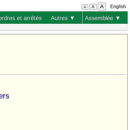
A
English
A
A
ordres et arrêtés
Autres ▼
Assemblée ▼
ers