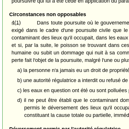
poursuivre qui lui a été cédé en application du par
Circonstances non opposables
4(1)
Dans toute poursuite où le gouvernement 
exigé dans le cadre d'une poursuite civile que l
contaminant des lieux qu'il occupait, dans les eau
et si, par la suite, le poisson se trouvant dans 
humaine ou subit un dommage qui nuit à sa commer
perte fait l'objet de la poursuite, malgré l'une ou p
a) la personne n'a jamais eu un droit de proprié
b) une autorité régulatrice a interdit ou refusé d
c) les eaux en question ont été ou sont polluées
d) il ne peut être établi que le contaminant 
permis le déversement des lieux qu'il occupa
constituant la cause totale ou partielle, immé
Déversement permis par l'autorité régulatrice