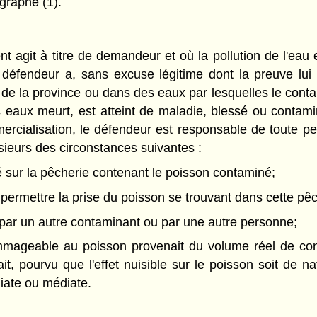
agraphe (1).
agit à titre de demandeur et où la pollution de l'eau est
e défendeur a, sans excuse légitime dont la preuve l
x de la province ou dans des eaux par lesquelles le conta
ces eaux meurt, est atteint de maladie, blessé ou conta
cialisation, le défendeur est responsable de toute per
lusieurs des circonstances suivantes :
té sur la pêcherie contenant le poisson contaminé;
e permettre la prise du poisson se trouvant dans cette pê
 par un autre contaminant ou par une autre personne;
dommageable au poisson provenait du volume réel de co
it, pourvu que l'effet nuisible sur le poisson soit de
diate ou médiate.