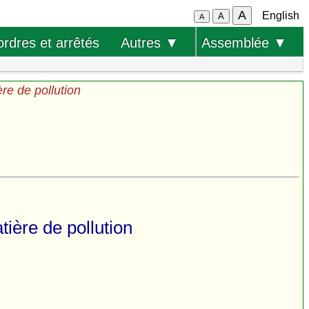
A
English
A
A
ordres et arrêtés
Autres ▼
Assemblée ▼
ère de pollution
tière de pollution