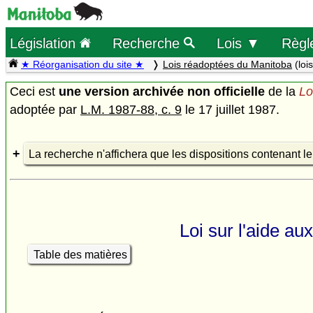
Législation
Recherche
Lois ▼
Règl
★ Réorganisation du site ★
Lois réadoptées du Manitoba
(loi
Ceci est
une version archivée non officielle
de la
Lo
adoptée par
L.M. 1987-88, c. 9
le 17 juillet 1987.
La recherche n'affichera que les dispositions contenant l
Loi sur l'aide au
Table des matières