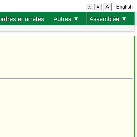
A
English
A
A
ordres et arrêtés
Autres ▼
Assemblée ▼