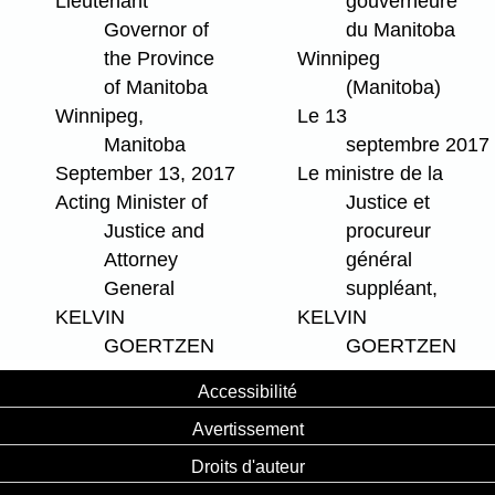
Lieutenant
gouverneure
Governor of
du Manitoba
the Province
Winnipeg
of Manitoba
(Manitoba)
Winnipeg,
Le 13
Manitoba
septembre 2017
September 13, 2017
Le ministre de la
Acting Minister of
Justice et
Justice and
procureur
Attorney
général
General
suppléant,
KELVIN
KELVIN
GOERTZEN
GOERTZEN
Accessibilité
Avertissement
Droits d'auteur