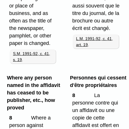
or place of
aussi souvent que le
business, and as
titre du journal, de la
often as the title of
brochure ou autre
the newspaper,
écrit est changé.
pamphlet, or other
L.M. 1991-92, c. 41,
paper is changed.
art. 19
.
S.M. 1991-92, c. 41,
s. 19
.
Where any person
Personnes qui cessent
named in the affidavit
d'être propriétaires
has ceased to be
8
La
publisher, etc., how
personne contre qui
proved
un affidavit ou une
8
Where a
copie de cette
person against
affidavit est offert en