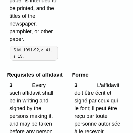
paper is intended to
be printed, and the
titles of the
newspaper,
pamphlet, or other
paper.
S.M. 1991-92, c. 41,
s. 19
.
Requisites of affidavit
Forme
3
Every
3
L'affidavit
such affidavit shall
doit être écrit et
be in writing and
signé par ceux qui
signed by the
le font; il peut être
persons making it,
reçu par toute
and may be taken
personne autorisée
before any person
à le recevoir.