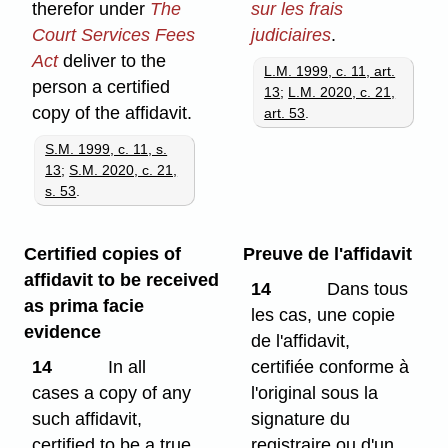
therefor under
The
sur les frais
Court Services Fees
judiciaires
.
Act
deliver to the
L.M. 1999, c. 11, art.
person a certified
13
;
L.M. 2020, c. 21,
copy of the affidavit.
art. 53
.
S.M. 1999, c. 11, s.
13
;
S.M. 2020, c. 21,
s. 53
.
Certified copies of
Preuve de l'affidavit
affidavit to be received
14
Dans tous
as prima facie
les cas, une copie
evidence
de l'affidavit,
14
In all
certifiée conforme à
cases a copy of any
l'original sous la
such affidavit,
signature du
certified to be a true
registraire ou d'un