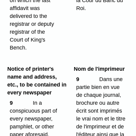
on which the last
la Cour du Banc du
affidavit was
Roi.
delivered to the
registrar or deputy
registrar of the
Court of King's
Bench.
Notice of printer's
Nom de l'imprimeur
name and address,
9
Dans une
etc., to be contained in
partie bien en vue
every newspaper
de chaque journal,
9
In a
brochure ou autre
conspicuous part of
écrit sont imprimés
every newspaper,
le vrai nom et le titre
pamphlet, or other
de l'imprimeur et de
paper aforesaid,
l'éditeur ainsi que la