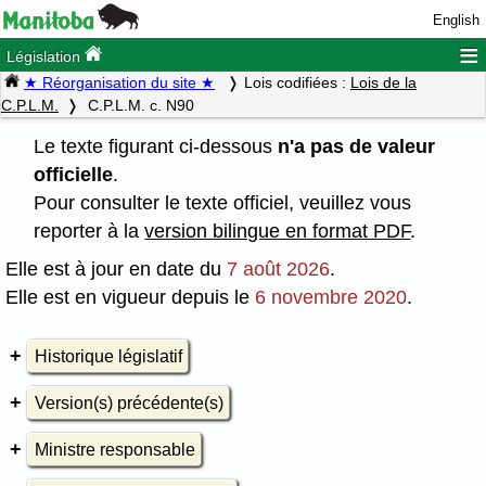
English
≡
Législation
★ Réorganisation du site ★
Lois codifiées :
Lois de la
C.P.L.M.
C.P.L.M. c. N90
Le texte figurant ci-dessous
n'a pas de valeur
officielle
.
Pour consulter le texte officiel, veuillez vous
reporter à la
version bilingue en format PDF
.
Elle est à jour en date du
7 août 2026
.
Elle est en vigueur depuis le
6 novembre 2020
.
Historique législatif
Version(s) précédente(s)
Ministre responsable