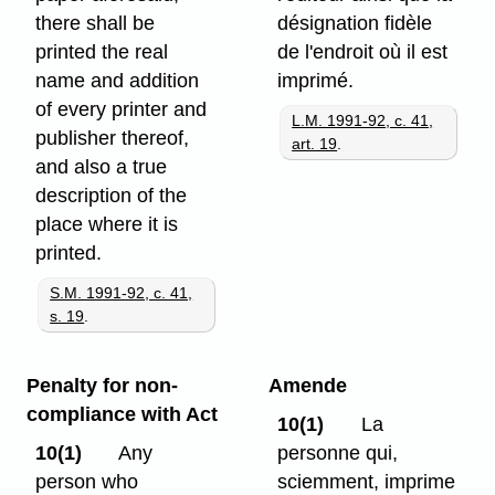
there shall be
désignation fidèle
printed the real
de l'endroit où il est
name and addition
imprimé.
of every printer and
L.M. 1991-92, c. 41,
publisher thereof,
art. 19
.
and also a true
description of the
place where it is
printed.
S.M. 1991-92, c. 41,
s. 19
.
Penalty for non-
Amende
compliance with Act
10(1)
La
10(1)
Any
personne qui,
person who
sciemment, imprime