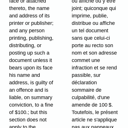
face or attached
ou affiche ou y être
thereto, the name
joint; quiconque qui
and address of its
imprime, publie,
printer or publisher;
distribue ou affiche
and any person
un tel document
printing, publishing,
sans que celui-ci
distributing, or
porte au recto son
posting up such a
nom et son adresse
document unless it
commet une
bears upon its face
infraction et se rend
his name and
passible, sur
address, is guilty of
déclaration
an offence and is
sommaire de
liable, on summary
culpabilité, d'une
conviction, to a fine
amende de 100 $.
of $100.; but this
Toutefois, le présent
section does not
article ne s'applique
apply to the
pas aux panneaux