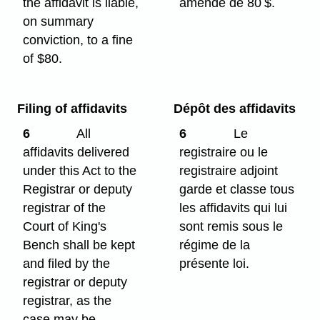
the affidavit is liable,
amende de 80 $.
on summary
conviction, to a fine
of $80.
Filing of affidavits
Dépôt des affidavits
6
All
6
Le
affidavits delivered
registraire ou le
under this Act to the
registraire adjoint
Registrar or deputy
garde et classe tous
registrar of the
les affidavits qui lui
Court of King's
sont remis sous le
Bench shall be kept
régime de la
and filed by the
présente loi.
registrar or deputy
registrar, as the
case may be.