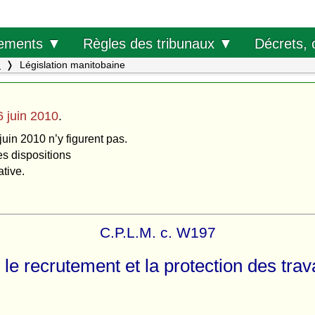
Décrets, 
ements ▼
Règles des tribunaux ▼
.
Législation manitobaine
6 juin 2010
.
juin 2010 n’y figurent pas.
es dispositions
ative.
C.P.L.M. c. W197
 le recrutement et la protection des trav