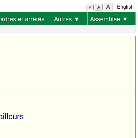
A
English
A
A
ordres et arrêtés
Autres ▼
Assemblée ▼
ailleurs