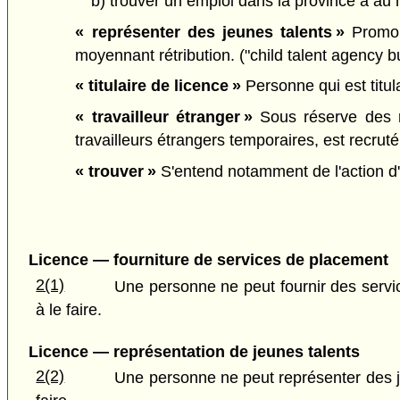
b) trouver un emploi dans la province à au m
« représenter des jeunes talents »
Promouv
moyennant rétribution. ("child talent agency b
« titulaire de licence »
Personne qui est titula
« travailleur étranger »
Sous réserve des r
travailleurs étrangers temporaires, est recrut
« trouver »
S'entend notamment de l'action d'ai
Licence — fourniture de services de placement
2(1)
Une personne ne peut fournir des service
à le faire.
Licence — représentation de jeunes talents
2(2)
Une personne ne peut représenter des jeun