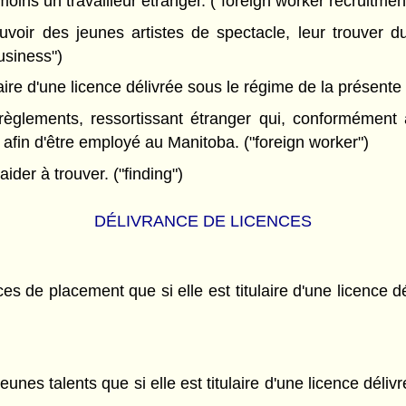
oins un travailleur étranger. ("foreign worker recruitmen
oir des jeunes artistes de spectacle, leur trouver du 
usiness")
ire d'une licence délivrée sous le régime de la présente l
èglements, ressortissant étranger qui, conformément
é afin d'être employé au Manitoba. ("foreign worker")
der à trouver. ("finding")
DÉLIVRANCE DE LICENCES
s de placement que si elle est titulaire d'une licence dé
es talents que si elle est titulaire d'une licence délivré