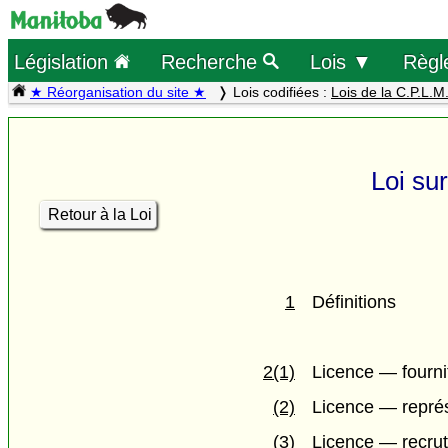
Législation
Recherche
Lois ▼
Règl
★ Réorganisation du site ★
Lois codifiées :
Lois de la C.P.L.M
Loi sur
Retour à la Loi
1
Définitions
2(1)
Licence — fourni
(2)
Licence — représ
(3)
Licence — recrut