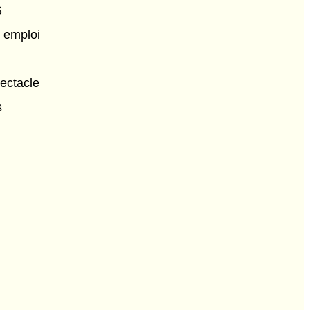
S
n emploi
pectacle
s