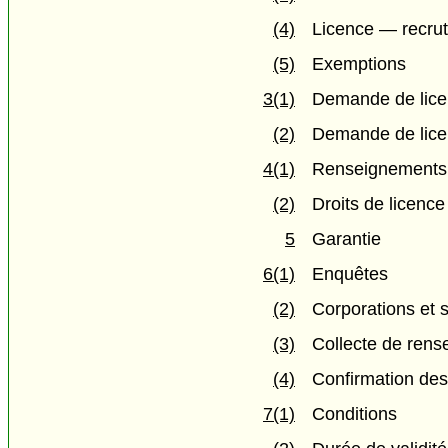
(4)
Licence — recrut
(5)
Exemptions
3(1)
Demande de lic
(2)
Demande de licen
4(1)
Renseignements
(2)
Droits de licence
5
Garantie
6(1)
Enquêtes
(2)
Corporations et s
(3)
Collecte de ren
(4)
Confirmation de
7(1)
Conditions