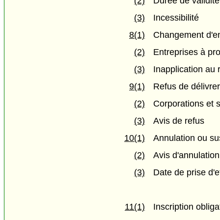
(2)
Durée de validité
(3)
Incessibilité
8(1)
Changement d'en
(2)
Entreprises à pro
(3)
Inapplication au 
9(1)
Refus de délivre
(2)
Corporations et s
(3)
Avis de refus
10(1)
Annulation ou su
(2)
Avis d'annulatio
(3)
Date de prise d'e
11(1)
Inscription obliga