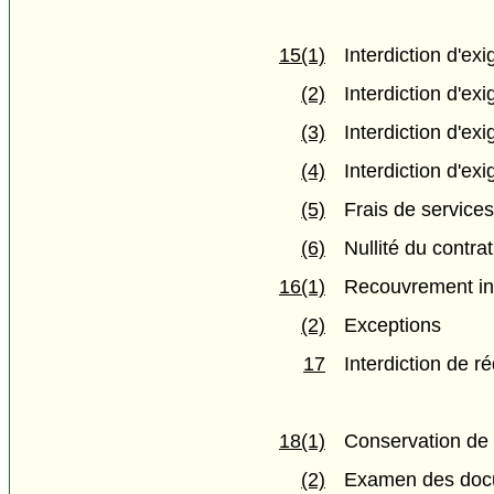
15(1)
Interdiction d'ex
(2)
Interdiction d'ex
(3)
Interdiction d'ex
(4)
Interdiction d'ex
(5)
Frais de service
(6)
Nullité du contrat
16(1)
Recouvrement int
(2)
Exceptions
17
Interdiction de ré
18(1)
Conservation de
(2)
Examen des doc