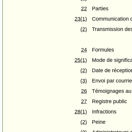
22
Parties
23(1)
Communication 
(2)
Transmission de
24
Formules
25(1)
Mode de signific
(2)
Date de réception
(3)
Envoi par courrie
26
Témoignages au c
27
Registre public
28(1)
Infractions
(2)
Peine