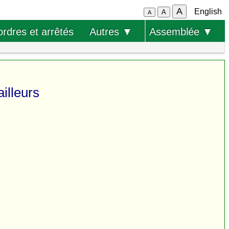
A
English
A
A
ordres et arrêtés
Autres ▼
Assemblée ▼
ailleurs