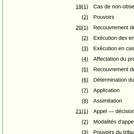
19(1)
Cas de non-obse
(2)
Pouvoirs
20(1)
Recouvrement de
(2)
Exécution des 
(3)
Exécution en cas 
(4)
Affectation du pr
(5)
Recouvrement de
(6)
Détermination d
(7)
Application
(8)
Assimilation
21(1)
Appel — décision
(2)
Modalités d'appe
(3)
Pouvoirs du tribu