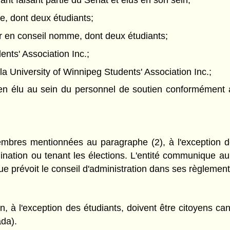
nt faisant partie du Sénat et élus en son sein;
e, dont deux étudiants;
r en conseil nomme, dont deux étudiants;
ents' Association Inc.;
 la University of Winnipeg Students' Association Inc.;
en élu au sein du personnel de soutien conformément a
embres mentionnées au paragraphe (2), à l'exception d
nation ou tenant les élections. L'entité communique au se
 prévoit le conseil d'administration dans ses règlements
n, à l'exception des étudiants, doivent être citoyens 
da).