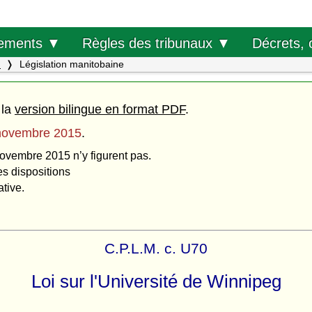
Décrets, 
ements ▼
Règles des tribunaux ▼
.
Législation manitobaine
 la
version bilingue en format PDF
.
novembre 2015
.
novembre 2015 n’y figurent pas.
es dispositions
ative.
C.P.L.M. c. U70
Loi sur l'Université de Winnipeg