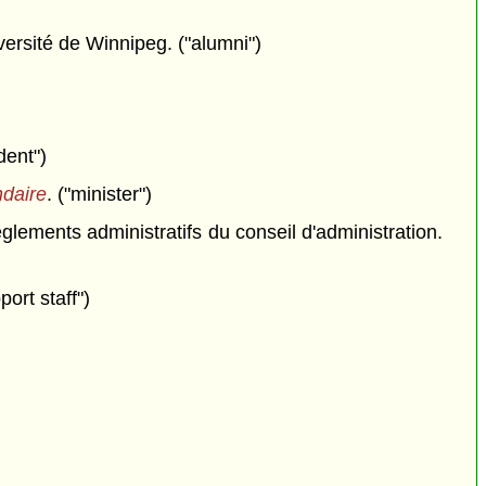
versité de Winnipeg. ("alumni")
dent")
ndaire
. ("minister")
glements administratifs du conseil d'administration.
ort staff")