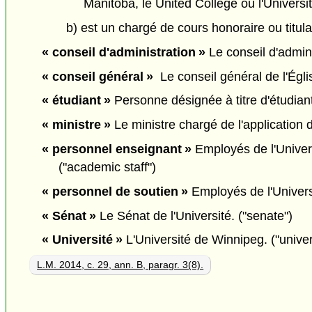
Manitoba, le United College ou l'Univers
b) est un chargé de cours honoraire ou titul
« conseil d'administration »
Le conseil d'adminis
« conseil général »
Le conseil général de l'Égli
« étudiant »
Personne désignée à titre d'étudiant 
« ministre »
Le ministre chargé de l'application 
« personnel enseignant »
Employés de l'Univers
("academic staff")
« personnel de soutien »
Employés de l'Universi
« Sénat »
Le Sénat de l'Université. ("senate")
« Université »
L'Université de Winnipeg. ("univer
L.M. 2014, c. 29, ann. B, paragr. 3(8).