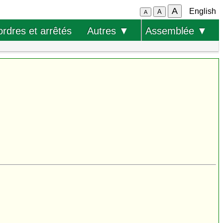
A
English
A
A
ordres et arrêtés
Autres ▼
Assemblée ▼