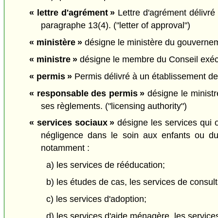
« lettre d'agrément »
Lettre d'agrément délivré 
paragraphe 13(4). ("letter of approval")
« ministère »
désigne le ministère du gouvernem
« ministre »
désigne le membre du Conseil exécuti
« permis »
Permis délivré à un établissement de 
« responsable des permis »
désigne le ministr
ses règlements. ("licensing authority")
« services sociaux »
désigne les services qui o
négligence dans le soin aux enfants ou du
notamment :
a) les services de rééducation;
b) les études de cas, les services de consulta
c) les services d'adoption;
d) les services d'aide ménagère, les servic