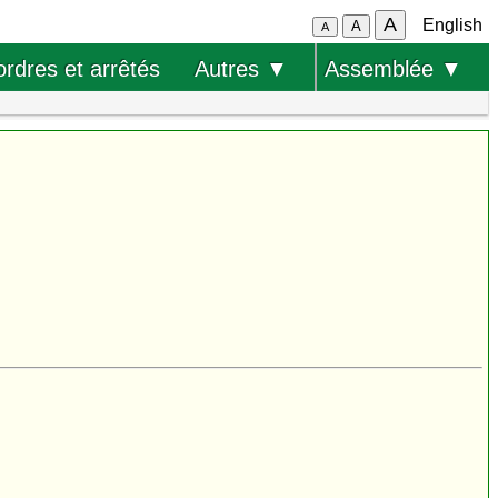
A
English
A
A
ordres et arrêtés
Autres ▼
Assemblée ▼