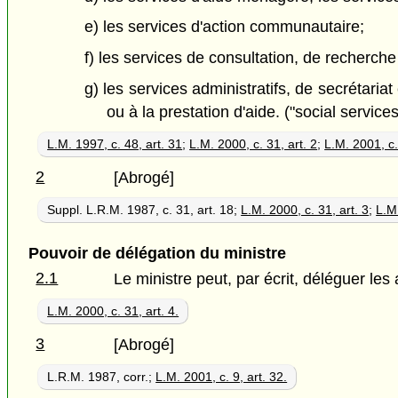
e) les services d'action communautaire;
f) les services de consultation, de recherch
g) les services administratifs, de secrétari
ou à la prestation d'aide. ("social services
L.M. 1997, c. 48, art. 31
;
L.M. 2000, c. 31, art. 2
;
L.M. 2001, c.
2
[Abrogé]
Suppl. L.R.M. 1987, c. 31, art. 18;
L.M. 2000, c. 31, art. 3
;
L.M.
Pouvoir de délégation du ministre
2.1
Le ministre peut, par écrit, déléguer les 
L.M. 2000, c. 31, art. 4.
3
[Abrogé]
L.R.M. 1987, corr.;
L.M. 2001, c. 9, art. 32.