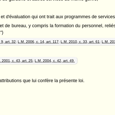
e et d'évaluation qui ont trait aux programmes de service
at et de bureau, y compris la formation du personnel, reli
")
 9, art. 32
;
L.M. 2006, c. 14, art. 117
;
L.M. 2010, c. 33, art. 61
;
L.M. 201
 2001, c. 43, art. 25
;
L.M. 2004, c. 42, art. 49.
attributions que lui confère la présente loi.