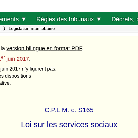
Décrets, 
ements ▼
Règles des tribunaux ▼
.
Législation manitobaine
 la
version bilingue en format PDF
.
er
1
juin 2017
.
juin 2017 n’y figurent pas.
es dispositions
ative.
C.P.L.M. c. S165
Loi sur les services sociaux