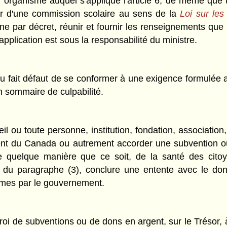
n organisme auquel s'applique l'article 6, de même que to
teur d'une commission scolaire au sens de la
Loi sur les
nne par décret, réunir et fournir les renseignements que 
'application est sous la responsabilité du ministre.
u fait défaut de se conformer à une exigence formulée au 
n sommaire de culpabilité.
l ou toute personne, institution, fondation, association
lement du Canada ou autrement accorder une subventio
 de quelque manière que ce soit, de la santé des cit
u paragraphe (3), conclure une entente avec le dona
sommes par le gouvernement.
ctroi de subventions ou de dons en argent, sur le Trésor, 