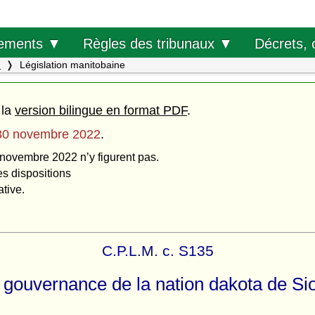
Décrets, 
ements ▼
Règles des tribunaux ▼
.
Législation manitobaine
 la
version bilingue en format PDF
.
30 novembre 2022
.
 novembre 2022 n’y figurent pas.
es dispositions
ative.
C.P.L.M. c. S135
a gouvernance de la nation dakota de Si