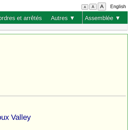
A
English
A
A
ordres et arrêtés
Autres ▼
Assemblée ▼
oux Valley