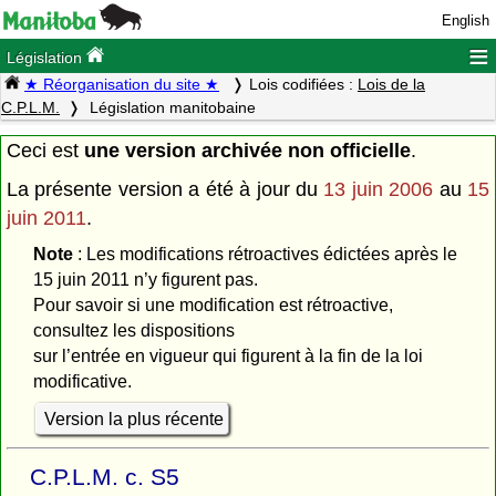
English
≡
Législation
★ Réorganisation du site ★
Lois codifiées :
Lois de la
C.P.L.M.
Législation manitobaine
Ceci est
une version archivée non officielle
.
La présente version a été à jour du
13 juin 2006
au
15
juin 2011
.
Note
: Les modifications rétroactives édictées après le
15 juin 2011 n’y figurent pas.
Pour savoir si une modification est rétroactive,
consultez les dispositions
sur l’entrée en vigueur qui figurent à la fin de la loi
modificative.
Version la plus récente
C.P.L.M. c. S5