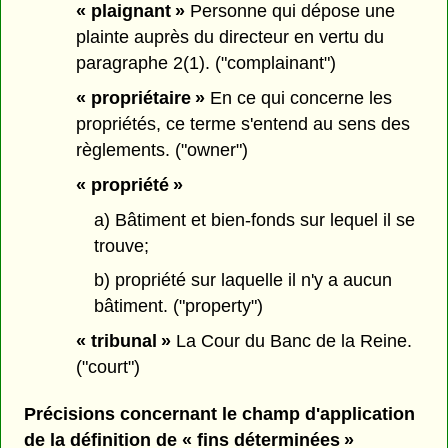
« plaignant »
Personne qui dépose une
plainte auprès du directeur en vertu du
paragraphe 2(1). ("complainant")
« propriétaire »
En ce qui concerne les
propriétés, ce terme s'entend au sens des
règlements. ("owner")
« propriété »
a) Bâtiment et bien-fonds sur lequel il se
trouve;
b) propriété sur laquelle il n'y a aucun
bâtiment. ("property")
« tribunal »
La Cour du Banc de la Reine.
("court")
Précisions concernant le champ d'application
de la définition de « fins déterminées »