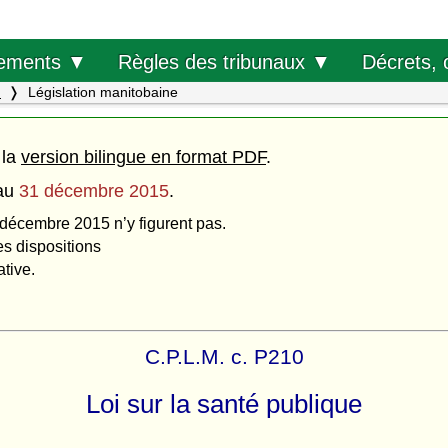
Décrets, 
ements ▼
Règles des tribunaux ▼
.
Législation manitobaine
 la
version bilingue en format PDF
.
au
31 décembre 2015
.
 décembre 2015 n’y figurent pas.
es dispositions
ative.
C.P.L.M. c. P210
Loi sur la santé publique