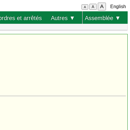
A
English
A
A
ordres et arrêtés
Autres ▼
Assemblée ▼