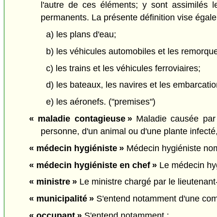
l'autre de ces éléments; y sont assimilés l
permanents. La présente définition vise égal
a) les plans d'eau;
b) les véhicules automobiles et les remorqu
c) les trains et les véhicules ferroviaires;
d) les bateaux, les navires et les embarcatio
e) les aéronefs. ("premises")
« maladie contagieuse »
Maladie causée par l
personne, d'un animal ou d'une plante infect
« médecin hygiéniste »
Médecin hygiéniste nomm
« médecin hygiéniste en chef »
Le médecin hygi
« ministre »
Le ministre chargé par le lieutenant-
« municipalité »
S'entend notamment d'une com
« occupant »
S'entend notamment :