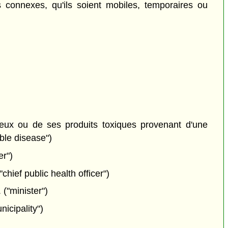
s connexes, qu'ils soient mobiles, temporaires ou
ieux ou de ses produits toxiques provenant d'une
ble disease")
r")
hief public health officer")
 ("minister")
nicipality")