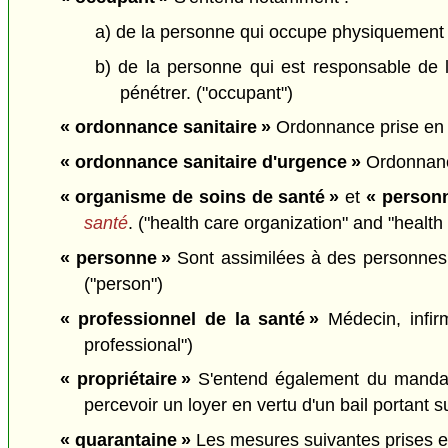
a) de la personne qui occupe physiquement 
b) de la personne qui est responsable de l
pénétrer. ("occupant")
« ordonnance sanitaire »
Ordonnance prise en ve
« ordonnance sanitaire d'urgence »
Ordonnance
« organisme de soins de santé »
et
« personn
santé
. ("health care organization" and "health
« personne »
Sont assimilées à des personnes l
("person")
« professionnel de la santé »
Médecin, infir
professional")
« propriétaire »
S'entend également du mandatai
percevoir un loyer en vertu d'un bail portant su
« quarantaine »
Les mesures suivantes prises en