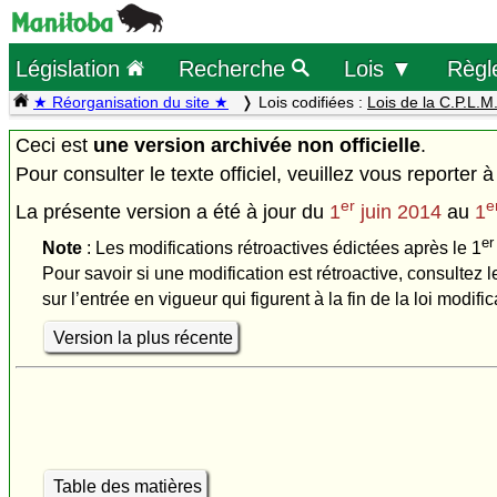
Législation
Recherche
Lois ▼
Règl
★ Réorganisation du site ★
Lois codifiées :
Lois de la C.P.L.M
Ceci est
une version archivée non officielle
.
Pour consulter le texte officiel, veuillez vous reporter à
er
e
La présente version a été à jour du
1
juin 2014
au
1
er
Note
: Les modifications rétroactives édictées après le 1
Pour savoir si une modification est rétroactive, consultez l
sur l’entrée en vigueur qui figurent à la fin de la loi modific
Version la plus récente
Table des matières