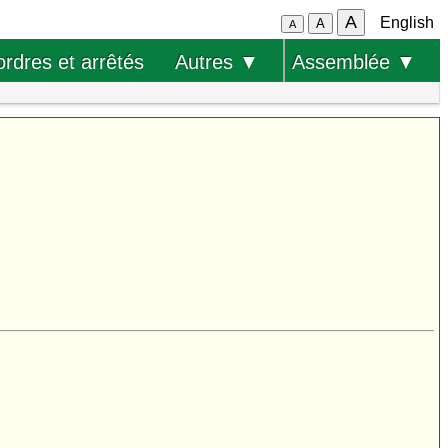
A
English
A
A
ordres et arrêtés
Autres ▼
Assemblée ▼