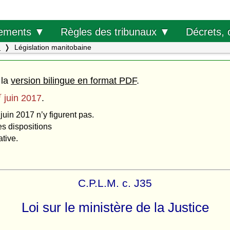
Décrets, 
ements ▼
Règles des tribunaux ▼
.
Législation manitobaine
 la
version bilingue en format PDF
.
r
juin 2017
.
juin 2017 n’y figurent pas.
es dispositions
ative.
C.P.L.M. c. J35
Loi sur le ministère de la Justice