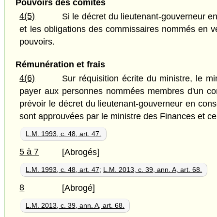
Pouvoirs des comités
4(5)
Si le décret du lieutenant-gouverneur e
et les obligations des commissaires nommés en ve
pouvoirs.
Rémunération et frais
4(6)
Sur réquisition écrite du ministre, le m
payer aux personnes nommées membres d'un comit
prévoir le décret du lieutenant-gouverneur en cons
sont approuvées par le ministre des Finances et cert
L.M. 1993, c. 48, art. 47.
5 à 7
[Abrogés]
L.M. 1993, c. 48, art. 47
;
L.M. 2013, c. 39, ann. A, art. 68.
8
[Abrogé]
L.M. 2013, c. 39, ann. A, art. 68.