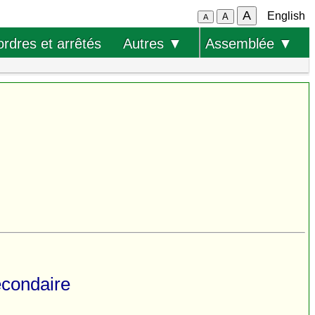
A
English
A
A
ordres et arrêtés
Autres ▼
Assemblée ▼
econdaire