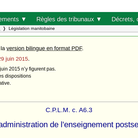
Décrets, 
ements ▼
Règles des tribunaux ▼
.
Législation manitobaine
 la
version bilingue en format PDF
.
29 juin 2015
.
juin 2015 n’y figurent pas.
es dispositions
ative.
C.P.L.M. c. A6.3
l'administration de l'enseignement posts