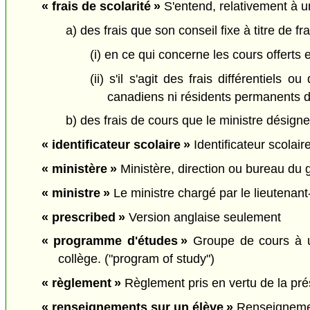
« frais de scolarité »
S'entend, relativement à un
a) des frais que son conseil fixe à titre de 
(i) en ce qui concerne les cours offerts 
(ii) s'il s'agit des frais différentiels
canadiens ni résidents permanents 
b) des frais de cours que le ministre désigne 
« identificateur scolaire »
Identificateur scolai
« ministère »
Ministère, direction ou bureau du 
« ministre »
Le ministre chargé par le lieutenant-
« prescribed »
Version anglaise seulement
« programme d'études »
Groupe de cours à un
collège. ("program of study")
« règlement »
Règlement pris en vertu de la prése
« renseignements sur un élève »
Renseignement