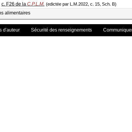
,
c. F26 de la
C.P.L.M.
(edictée par L.M.2022, c. 15, Sch. B)
ns alimentaires
s d'auteur
Sécurité des renseignements
Communiquer