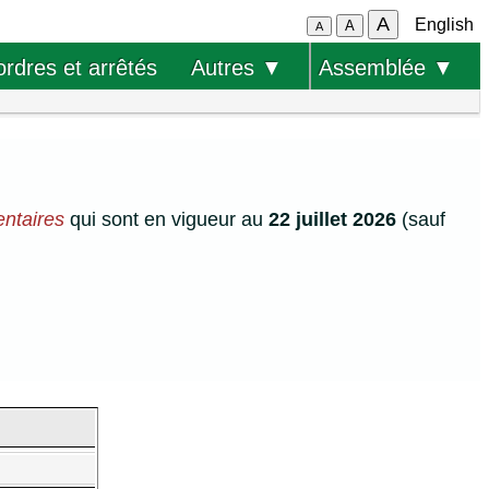
A
English
A
A
ordres et arrêtés
Autres ▼
Assemblée ▼
entaires
qui sont en vigueur au
22 juillet 2026
(sauf