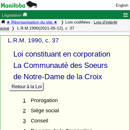
English
≡
Législation
★ Réorganisation du site ★
Lois codifiées :
Lois d'intérêt
privé
L.R.M.1990(2021-05-12), c. 37
L.R.M. 1990, c. 37
Loi constituant en corporation
La Communauté des Soeurs
de Notre-Dame de la Croix
Retour à la Loi
1
Prorogation
2
Siège social
3
Conseil