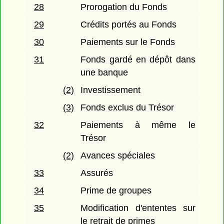
28
Prorogation du Fonds
29
Crédits portés au Fonds
30
Paiements sur le Fonds
31
Fonds gardé en dépôt dans
une banque
(2)
Investissement
(3)
Fonds exclus du Trésor
32
Paiements à même le
Trésor
(2)
Avances spéciales
33
Assurés
34
Prime de groupes
35
Modification d'ententes sur
le retrait de primes