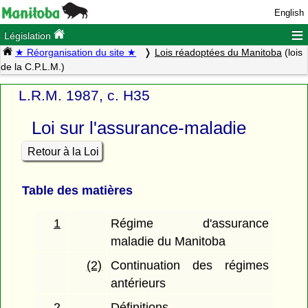
English
≡
Législation
★ Réorganisation du site ★
Lois réadoptées du Manitoba
(lois
de la C.P.L.M.)
L.R.M. 1987, c. H35
Loi sur l'assurance-maladie
Retour à la Loi
Table des matières
1
Régime d'assurance
maladie du Manitoba
(2)
Continuation des régimes
antérieurs
2
Définitions