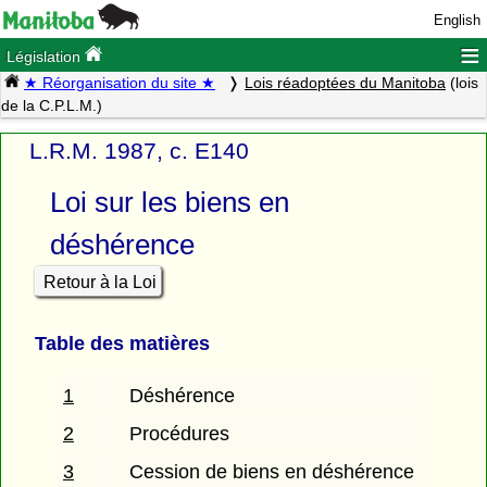
English
≡
Législation
★ Réorganisation du site ★
Lois réadoptées du Manitoba
(lois
de la C.P.L.M.)
L.R.M. 1987, c. E140
Loi sur les biens en
déshérence
Retour à la Loi
Table des matières
1
Déshérence
2
Procédures
3
Cession de biens en déshérence