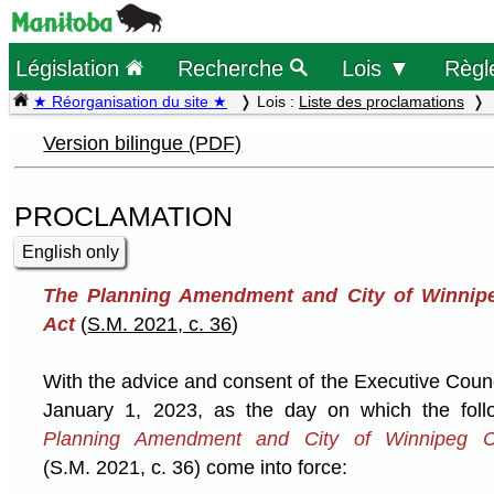
Législation
Recherche
Lois ▼
Règl
★ Réorganisation du site ★
Lois :
Liste des proclamations
Version bilingue (PDF)
PROCLAMATION
English only
The Planning Amendment and City of Winnip
Act
(
S.M. 2021, c. 36
)
With the advice and consent of the Executive Coun
January 1, 2023, as the day on which the foll
Planning Amendment and City of Winnipeg C
(S.M. 2021, c. 36) come into force: