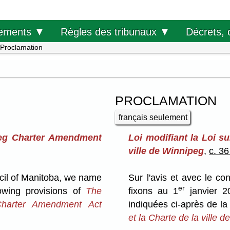
Décrets, 
ements ▼
Règles des tribunaux ▼
Proclamation
PROCLAMATION
français seulement
eg Charter Amendment
Loi modifiant la Loi su
ville de Winnipeg
,
c. 3
cil of Manitoba, we name
Sur l'avis et avec le c
er
owing provisions of
The
fixons au 1
janvier 20
harter Amendment Act
indiquées ci-après de l
et la Charte de la ville 