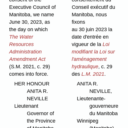
Executive Council of
Conseil exécutif du
Manitoba, we name
Manitoba, nous
June 30, 2023, as
fixons
the day on which
au 30 juin 2023 la
The Water
date d'entrée en
Resources
vigueur de la
Loi
Administration
modifiant la Loi sur
Amendment Act
l'aménagement
(S.M. 2021, c. 29)
hydraulique
, c. 29
comes into force.
des
L.M. 2021
.
HER HONOUR
ANITA R.
ANITA R.
NEVILLE,
NEVILLE
Lieutenante-
Lieutenant
gouverneure
Governor of
du Manitoba
the Province
Winnipeg