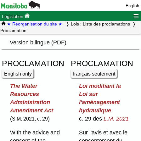
English
≡
Législation
★ Réorganisation du site ★
Lois :
Liste des proclamations
Proclamation
Version bilingue (PDF)
PROCLAMATION
PROCLAMATION
English only
français seulement
The Water
Loi modifiant la
Resources
Loi sur
Administration
l'aménagement
Amendment Act
hydraulique
,
(
)
c. 29 des
L.M. 2021
S.M. 2021, c. 29
With the advice and
Sur l'avis et avec le
consent of the
consentement du