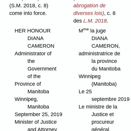
(S.M. 2018, c. 8)
abrogation de
come into force.
diverses lois)
, c. 8
des
L.M. 2018
.
me
HER HONOUR
M
la juge
DIANA
DIANA
CAMERON
CAMERON,
Administrator of
administratrice de
the
la province
Government
du Manitoba
of the
Winnipeg
Province of
(Manitoba)
Manitoba
Le 25
Winnipeg,
septembre 2019
Manitoba
Le ministre de la
September 25, 2019
Justice et
Minister of Justice
procureur
and Attorney
général,