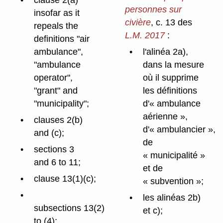
personnes sur
insofar as it
civière
, c. 13 des
repeals the
L.M. 2017
:
definitions "air
ambulance",
l'alinéa 2a),
"ambulance
dans la mesure
operator",
où il supprime
"grant" and
les définitions
"municipality";
d'« ambulance
aérienne »,
clauses 2(b)
d'« ambulancier »,
and (c);
de
sections 3
« municipalité »
and 6 to 11;
et de
clause 13(1)(c);
« subvention »;
les alinéas 2b)
subsections 13(2)
et c);
to (4);