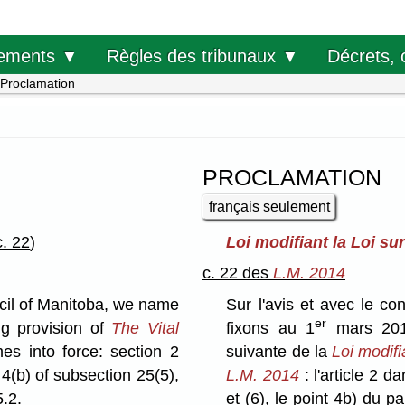
Décrets, 
ements ▼
Règles des tribunaux ▼
Proclamation
PROCLAMATION
français seulement
c. 22
)
Loi modifiant la Loi sur 
c. 22 des
L.M. 2014
cil of Manitoba, we name
Sur l'avis et avec le c
er
ng provision of
The Vital
fixons au 1
mars 2016
s into force: section 2
suivante de la
Loi modifia
 4(b) of subsection 25(5),
L.M. 2014
: l'article 2 d
5.2.
et (6), le point 4b) du p