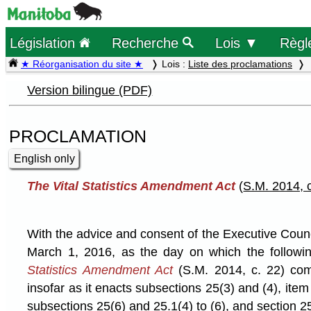
Législation
Recherche
Lois ▼
Règl
★ Réorganisation du site ★
Lois :
Liste des proclamations
Version bilingue (PDF)
PROCLAMATION
English only
The Vital Statistics Amendment Act
(
S.M. 2014, 
With the advice and consent of the Executive Coun
March 1, 2016, as the day on which the followi
Statistics Amendment Act
(S.M. 2014, c. 22) come
insofar as it enacts subsections 25(3) and (4), item
subsections 25(6) and 25.1(4) to (6), and section 2