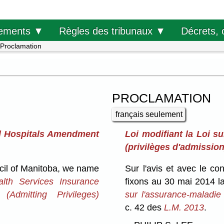
Décrets, 
ements ▼
Règles des tribunaux ▼
Proclamation
PROCLAMATION
français seulement
d Hospitals Amendment
Loi modifiant la Loi su
(privilèges d'admission
cil of Manitoba, we name
Sur l'avis et avec le c
lth Services Insurance
fixons au 30 mai 2014 l
dmitting Privileges)
sur l'assurance-maladie 
c. 42 des
L.M. 2013
.