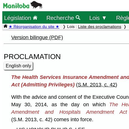
Législation
Recherche
Lois ▼
Règl
★ Réorganisation du site ★
Lois :
Liste des proclamations
Version bilingue (PDF)
PROCLAMATION
English only
The Health Services Insurance Amendment an
Act (Admitting Privileges)
(
S.M. 2013, c. 42
)
With the advice and consent of the Executive Coun
May 30, 2014, as the day on which
The Hea
Amendment and Hospitals Amendment Act (A
(S.M. 2013, c. 42) comes into force.