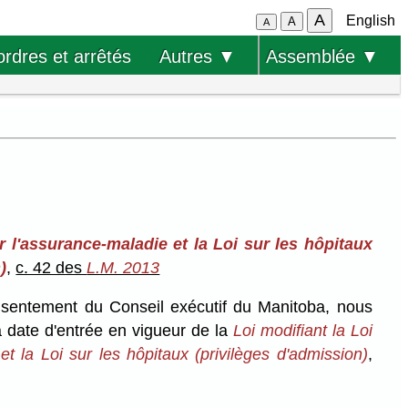
A
English
A
A
ordres et arrêtés
Autres ▼
Assemblée ▼
r l'assurance-maladie et la Loi sur les hôpitaux
)
,
c. 42 des
L.M. 2013
onsentement du Conseil exécutif du Manitoba, nous
a date d'entrée en vigueur de la
Loi modifiant la Loi
et la Loi sur les hôpitaux (privilèges d'admission)
,