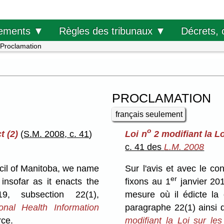
Décrets, 
ements ▼
Règles des tribunaux ▼
Proclamation
PROCLAMATION
français seulement
o
t (2)
(
S.M. 2008, c. 41
)
Loi n
2 modifiant la L
c. 41 des
L.M. 2008
cil of Manitoba, we name
Sur l'avis et avec le c
er
insofar as it enacts the
fixons au 1
janvier 201
19, subsection 22(1),
mesure où il édicte la d
nal Health Information
paragraphe 22(1) ainsi q
rce.
modifiant la Loi sur l