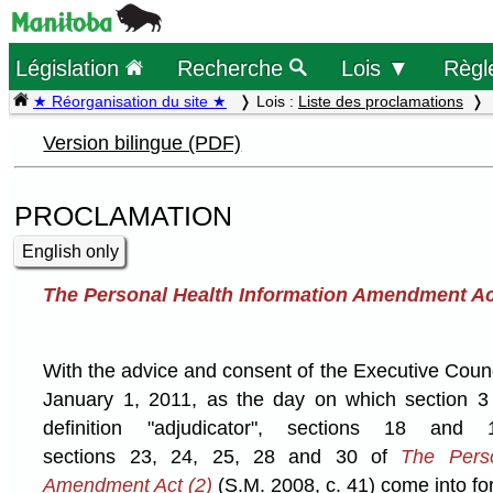
Législation
Recherche
Lois ▼
Règl
★ Réorganisation du site ★
Lois :
Liste des proclamations
Version bilingue (PDF)
PROCLAMATION
English only
The Personal Health Information Amendment Ac
With the advice and consent of the Executive Coun
January 1, 2011, as the day on which section 3 
definition "adjudicator", sections 18 and 
sections 23, 24, 25, 28 and 30 of
The Perso
Amendment Act (2)
(S.M. 2008, c. 41) come into fo