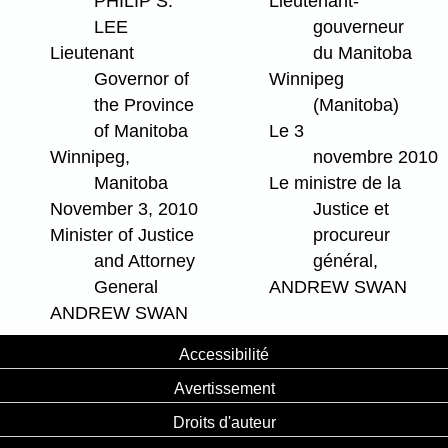
PHILIP S.
Lieutenant-
LEE
gouverneur
Lieutenant
du Manitoba
Governor of
Winnipeg
the Province
(Manitoba)
of Manitoba
Le 3
Winnipeg,
novembre 2010
Manitoba
Le ministre de la
November 3, 2010
Justice et
Minister of Justice
procureur
and Attorney
général,
General
ANDREW SWAN
ANDREW SWAN
Accessibilité
Avertissement
Droits d'auteur