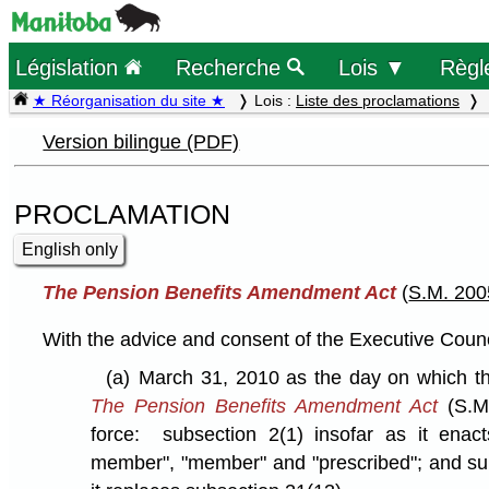
Législation
Recherche
Lois ▼
Règl
★ Réorganisation du site ★
Lois :
Liste des proclamations
Version bilingue (PDF)
PROCLAMATION
English only
The Pension Benefits Amendment Act
(
S.M. 2005
With the advice and consent of the Executive Coun
(a)
March 31, 2010 as the day on which the
The Pension Benefits Amendment Act
(S.M.
force: subsection 2(1) insofar as it enacts
member", "member" and "prescribed"; and sub