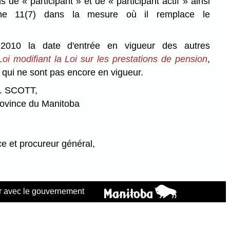
ns de « participant » et de « participant actif » ainsi
he 11(7) dans la mesure où il remplace le
;
010 la date d'entrée en vigueur des autres
Loi modifiant la Loi sur les prestations de pension
,
, qui ne sont pas encore en vigueur.
J. SCOTT,
rovince du Manitoba
ce et procureur général,
 avec le gouvernement