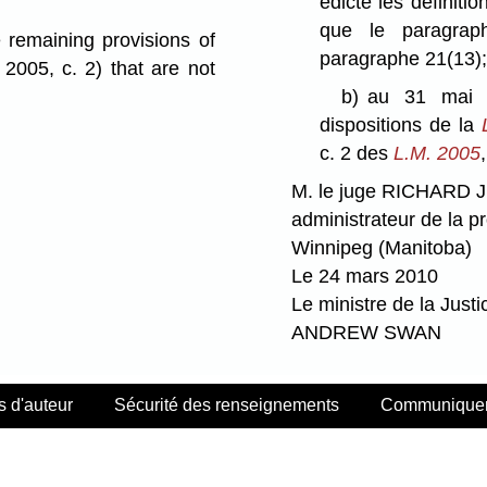
édicte les définitio
que le paragrap
remaining provisions of
paragraphe 21(13)
2005, c. 2) that are not
b)
au 31 mai 2
dispositions de la
c. 2 des
L.M. 2005
M. le juge RICHARD 
administrateur de la p
Winnipeg (Manitoba)
Le 24 mars 2010
Le ministre de la Justi
ANDREW SWAN
s d'auteur
Sécurité des renseignements
Communiquer