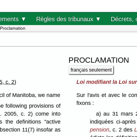
Décrets, 
ements ▼
Règles des tribunaux ▼
Proclamation
PROCLAMATION
français seulement
, c. 2
)
Loi modifiant la Loi su
cil of Manitoba, we name
Sur l'avis et avec le c
fixons :
 following provisions of
 2005, c. 2) come into
a)
au 31 mars 2
 the definitions "active
indiquées ci-aprè
section 11(7) insofar as
pension
, c. 2 des
L