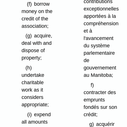
contributions
(f)
borrow
exceptionnelles
money on the
apportées à la
credit of the
compréhension
association;
et à
(g)
acquire,
l'avancement
deal with and
du système
dispose of
parlementaire
property;
de
gouvernement
(h)
au Manitoba;
undertake
charitable
f)
work as it
contracter des
considers
emprunts
appropriate;
fondés sur son
crédit;
(i)
expend
all amounts
g)
acquérir