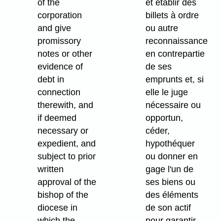
of the
et établir des
corporation
billets à ordre
and give
ou autre
promissory
reconnaissance
notes or other
en contrepartie
evidence of
de ses
debt in
emprunts et, si
connection
elle le juge
therewith, and
nécessaire ou
if deemed
opportun,
necessary or
céder,
expedient, and
hypothéquer
subject to prior
ou donner en
written
gage l'un de
approval of the
ses biens ou
bishop of the
des éléments
diocese in
de son actif
which the
pour garantir