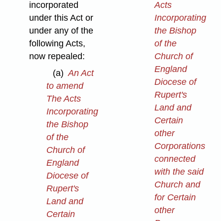
incorporated
Acts
under this Act or
Incorporating
under any of the
the Bishop
following Acts,
of the
now repealed:
Church of
England
(a)
An Act
Diocese of
to amend
Rupert's
The Acts
Land and
Incorporating
Certain
the Bishop
other
of the
Corporations
Church of
connected
England
with the said
Diocese of
Church and
Rupert's
for Certain
Land and
other
Certain