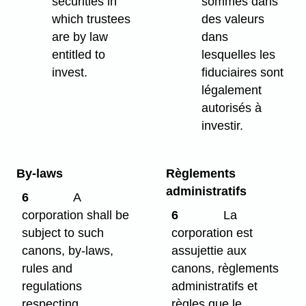
securities in
sommes dans
which trustees
des valeurs
are by law
dans
entitled to
lesquelles les
invest.
fiduciaires sont
légalement
autorisés à
investir.
By-laws
Règlements
administratifs
6
A
corporation shall be
6
La
subject to such
corporation est
canons, by-laws,
assujettie aux
rules and
canons, règlements
regulations
administratifs et
respecting,
règles que le