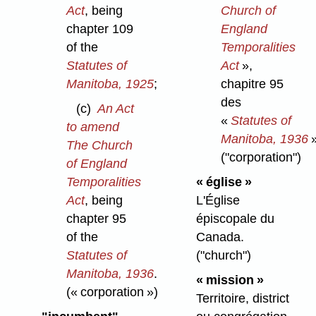
Act
, being
Church of
chapter 109
England
of the
Temporalities
Statutes of
Act
»,
Manitoba, 1925
;
chapitre 95
des
(c)
An Act
«
Statutes of
to amend
Manitoba, 1936
»
The Church
("corporation")
of England
Temporalities
« église »
Act
, being
L'Église
chapter 95
épiscopale du
of the
Canada.
Statutes of
("church")
Manitoba, 1936
.
« mission »
(« corporation »)
Territoire, district