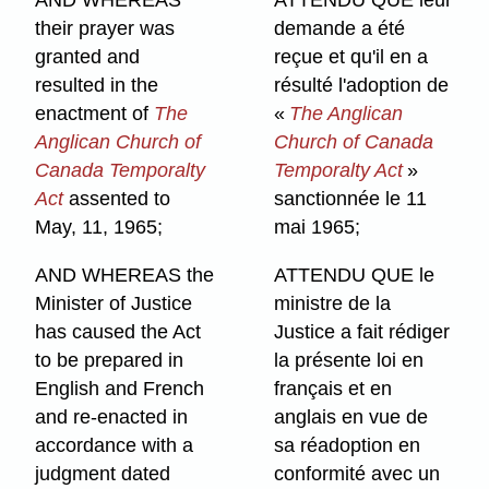
AND WHEREAS
ATTENDU QUE leur
their prayer was
demande a été
granted and
reçue et qu'il en a
resulted in the
résulté l'adoption de
enactment of
The
«
The Anglican
Anglican Church of
Church of Canada
Canada Temporalty
Temporalty Act
»
Act
assented to
sanctionnée le 11
May, 11, 1965;
mai 1965;
AND WHEREAS the
ATTENDU QUE le
Minister of Justice
ministre de la
has caused the Act
Justice a fait rédiger
to be prepared in
la présente loi en
English and French
français et en
and re-enacted in
anglais en vue de
accordance with a
sa réadoption en
judgment dated
conformité avec un