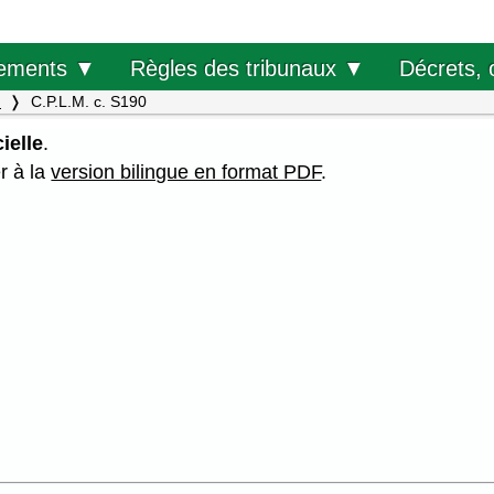
Décrets, 
ements ▼
Règles des tribunaux ▼
.
C.P.L.M. c. S190
ielle
.
er à la
version bilingue en format PDF
.