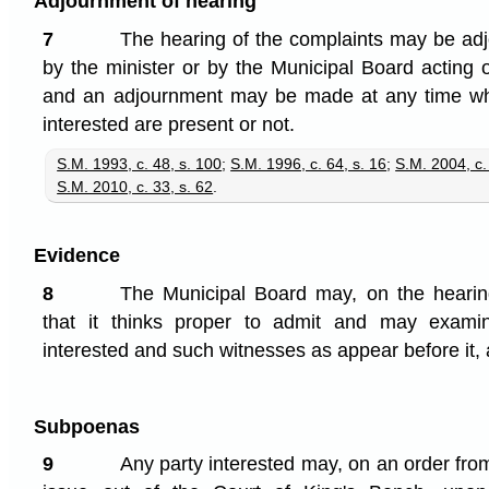
Adjournment of hearing
7
The hearing of the complaints may be adj
by the minister or by the Municipal Board acting o
and an adjournment may be made at any time whe
interested are present or not.
S.M. 1993, c. 48, s. 100
;
S.M. 1996, c. 64, s. 16
;
S.M. 2004, c.
S.M. 2010, c. 33, s. 62
.
Evidence
8
The Municipal Board may, on the hearin
that it thinks proper to admit and may exami
interested and such witnesses as appear before it, 
Subpoenas
9
Any party interested may, on an order from