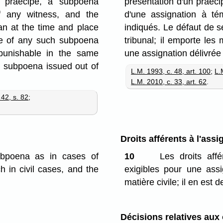
n praecipe, a subpoena
présentation d'un praeci
f any witness, and the
d'une assignation à té
an at the time and place
indiqués. Le défaut de s
ce of any such subpoena
tribunal; il emporte le
punishable in the same
une assignation délivrée 
 a subpoena issued out of
L.M. 1993, c. 48, art. 100
;
L.
L.M. 2010, c. 33, art. 62
.
 42, s. 82
;
Droits afférents à l'assi
ubpoena as in cases of
10
Les droits aff
 in civil cases, and the
exigibles pour une ass
matière civile; il en est
Décisions relatives aux