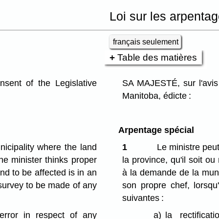
Loi sur les arpenta
français seulement
Table des matières
ent of the Legislative
SA MAJESTÉ, sur l'avis 
Manitoba, édicte :
Arpentage spécial
icipality where the land
1
Le ministre peu
 the minister thinks proper
la province, qu'il soit ou
nd to be affected is in an
à la demande de la munic
 survey to be made of any
son propre chef, lorsqu'
suivantes :
error in respect of any
a)
la rectifica