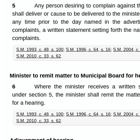
5
Any person desiring to complain against t
shall deliver or cause to be delivered to the ministe
any time prior to the day named in the advert
complaints, a written statement setting forth the n
complaints.
S.M. 1993, c. 48, s. 100
;
S.M. 1996, c. 64, s. 16
;
S.M. 2004, c.
S.M. 2010, c. 33, s. 62
.
Minister to remit matter to Municipal Board for h
6
Where the minister receives a written
under section 5, the minister shall remit the matt
for a hearing.
S.M. 1993, c. 48, s. 100
;
S.M. 1996, c. 64, s. 16
;
S.M. 2004, c.
S.M. 2010, c. 33, s. 62
.