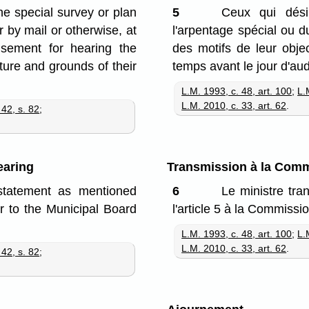
he special survey or plan
5
Ceux qui désir
r by mail or otherwise, at
l'arpentage spécial ou d
isement for hearing the
des motifs de leur obje
ature and grounds of their
temps avant le jour d'aud
L.M. 1993, c. 48, art. 100
;
L.
L.M. 2010, c. 33, art. 62
.
 42, s. 82
;
earing
Transmission à la Comm
 statement as mentioned
6
Le ministre tra
er to the Municipal Board
l'article 5 à la Commissi
L.M. 1993, c. 48, art. 100
;
L.
L.M. 2010, c. 33, art. 62
.
 42, s. 82
;