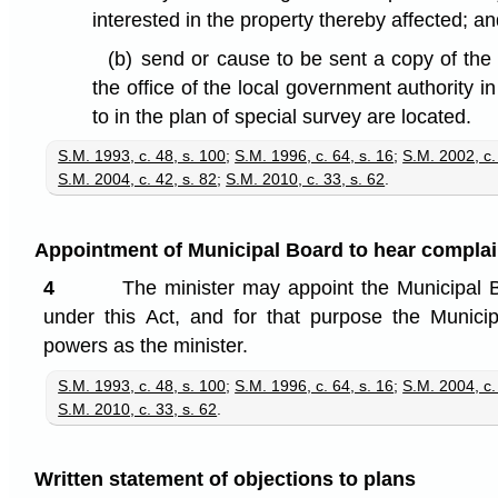
interested in the property thereby affected; a
(b)
send or cause to be sent a copy of the 
the office of the local government authority i
to in the plan of special survey are located.
S.M. 1993, c. 48, s. 100
;
S.M. 1996, c. 64, s. 16
;
S.M. 2002, c.
S.M. 2004, c. 42, s. 82
;
S.M. 2010, c. 33, s. 62
.
Appointment of Municipal Board to hear complai
4
The minister may appoint the Municipal 
under this Act, and for that purpose the Munic
powers as the minister.
S.M. 1993, c. 48, s. 100
;
S.M. 1996, c. 64, s. 16
;
S.M. 2004, c.
S.M. 2010, c. 33, s. 62
.
Written statement of objections to plans