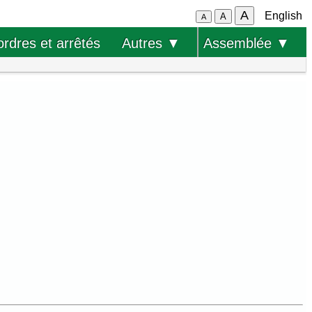
A
English
A
A
ordres et arrêtés
Autres ▼
Assemblée ▼