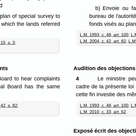
nd
b)
Envoie ou fa
plan of special survey to
bureau de l'autorit
n which the lands referred
fonds visés au plan
L.M. 1993, c. 48, art. 100
;
L.
L.M. 2004, c. 42, art. 82
;
L.M.
 15, s. 3
;
nts
Audition des objection
Board to hear complaints
4
Le ministre peu
ipal Board has the same
cadre de la présente lo
cette fin investie des m
 42, s. 82
;
L.M. 1993, c. 48, art. 100
;
L.
L.M. 2010, c. 33, art. 62
.
Exposé écrit des object