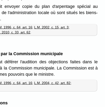
it envoyer copie du plan d'arpentage spécial au
é de l'administration locale où sont situés les biens-
.
M. 1996, c. 64, art. 16
;
L.M. 2002, c. 15, art. 3
;
 2010, c. 33, art. 62
.
s par la Commission municipale
t déférer l'audition des objections faites dans le
i à la Commission municipale. La Commission est à
êmes pouvoirs que le ministre.
M. 1996, c. 64, art. 16
;
L.M. 2004, c. 42, art. 82
;
ions