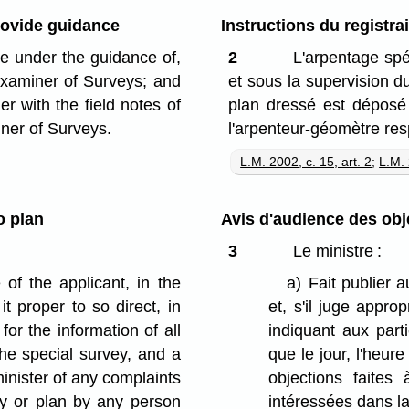
rovide guidance
Instructions du registrai
e under the guidance of,
2
L'arpentage spéc
Examiner of Surveys; and
et sous la supervision du
er with the field notes of
plan dressé est déposé 
ner of Surveys.
l'arpenteur-géomètre res
L.M. 2002, c. 15, art. 2
;
L.M. 
o plan
Avis d'audience des obj
3
Le ministre :
of the applicant, in the
a)
Fait publier 
t proper to so direct, in
et, s'il juge appro
or the information of all
indiquant aux parti
 the special survey, and a
que le jour, l'heure 
minister of any complaints
objections faites 
y or plan by any person
intéressées dans la 