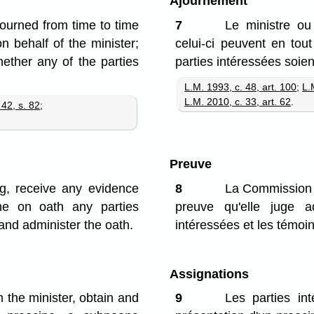
Ajournement
ourned from time to time
7
Le ministre o
n behalf of the minister;
celui-ci peuvent en tout
ther any of the parties
parties intéressées soie
L.M. 1993, c. 48, art. 100
;
L.
L.M. 2010, c. 33, art. 62
.
 42, s. 82
;
Preuve
g, receive any evidence
8
La Commission m
ne on oath any parties
preuve qu'elle juge a
and administer the oath.
intéressées et les témoin
Assignations
 the minister, obtain and
9
Les parties in