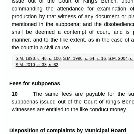
issue out of the Court of King's Bench, upo
commanding the attendance for examination o
production by that witness of any document or pl
mentioned in the subpoena; and the disobedien
shall be deemed a contempt of court, and is 
manner, and to the like extent, as in the case of
the court in a civil cause.
S.M. 1993, c. 48, s. 100
;
S.M. 1996, c. 64, s. 16
;
S.M. 2004, c.
S.M. 2010, c. 33, s. 62
.
Fees for subpoenas
10
The same fees are payable for the s
subpoenas issued out of the Court of King's Bench
witnesses are entitled to the like conduct money.
Disposition of complaints by Municipal Board