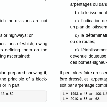
arpentages ou dans
b)
le lotissement
ich the divisions are not
c)
l'indication 
un plan de lotissem
ds or highways; or
d)
la détermina
ou de routes;
positions of which, owing
nts defining them on the
e)
l'établissem
eing ascertained;
devenue douteuse ou
des bornes-signaux 
lan prepared showing it,
Il peut alors faire dress
e principle of a block-
être dressé, et l'arpenta
 or in part.
soit par arpentage comple
 42, s. 82
;
L.M. 1993, c. 48, art. 100
;
L.
L.M. 2010, c. 33, art. 62
.