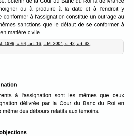
pe, obtenir de la Cour du Banc du Roi la délivrance
moigner ou à produire à la date et à l'endroit y
e conformer à l'assignation constitue un outrage au
s mêmes sanctions que le défaut de se conformer à
en matière civile.
M. 1996, c. 64, art. 16
;
L.M. 2004, c. 42, art. 82
;
gnation
érents à l'assignation sont les mêmes que ceux
ignation délivrée par la Cour du Banc du Roi en
 de même des débours relatifs aux témoins.
 objections